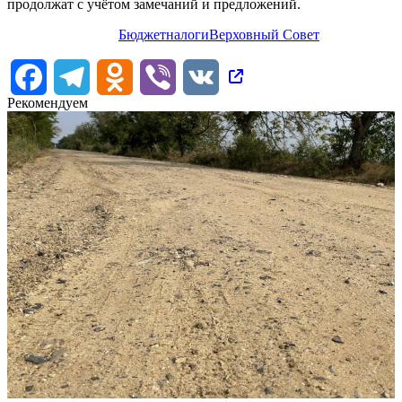
продолжат с учётом замечаний и предложений.
Бюджет
налоги
Верховный Совет
Facebook
Telegram
Odnoklassniki
Viber
VK
Рекомендуем