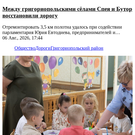
Между григориопольскими сёлами Спея и Бутор
восстановили дорогу
Отремонтировать 3,5 км полотна удалось при содействии
парламентария Юрия Евтодиева, предпринимателей и
жителей
06 Авг., 2026, 17:44
Общество
Дороги
Григориопольский район