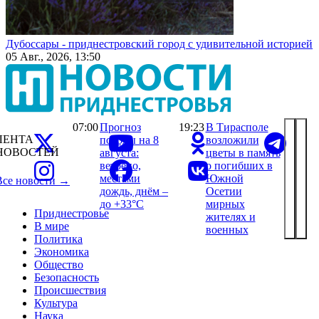
Дубоссары - приднестровский город с удивительной историей
05 Авг., 2026, 13:50
07:00
Прогноз
19:23
В Тирасполе
ЛЕНТА
погоды на 8
возложили
НОВОСТЕЙ
августа:
цветы в память
ветрено,
о погибших в
местами
Южной
Все новости →
дождь, днём –
Осетии
до +33°С
мирных
Приднестровье
жителях и
В мире
военных
Политика
Экономика
Общество
Безопасность
Происшествия
Культура
Наука