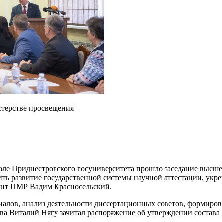
терстве просвещения
але Приднестровского госуниверситета прошло заседание высш
ить развитие государственной системы научной аттестации, укр
дент ПМР Вадим Красносельский.
иалов, анализ деятельности диссертационных советов, формиро
 Виталий Нягу зачитал распоряжение об утверждении состава 