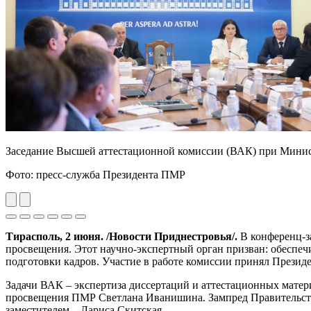
Заседание Высшей аттестационной комиссии (ВАК) при Минис
Фото: пресс-служба Президента ПМР
Previous
Next
Тирасполь, 2 июня. /Новости Приднестровья/.
В конференц-з
просвещения. Этот научно-экспертный орган призван: обеспеч
подготовки кадров. Участие в работе комиссии принял Прези
Задачи ВАК – экспертиза диссертаций и аттестационных матер
просвещения ПМР Светлана Иванишина. Зампред Правительства
заместителем – Лариса Скитская.