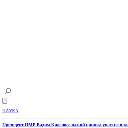
Open main menu
НАУКА
Президент ПМР Вадим Красносельский принял участие в з