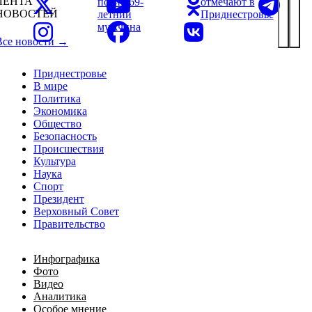
ЛЕНТА
погиб 69-
отмечают в
НОВОСТЕЙ
летний
Приднестровье
мужчина
Все новости →
Приднестровье
В мире
Политика
Экономика
Общество
Безопасность
Происшествия
Культура
Наука
Спорт
Президент
Верховный Совет
Правительство
Инфографика
Фото
Видео
Аналитика
Особое мнение