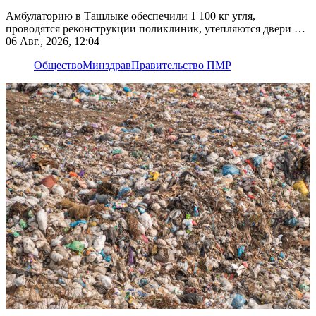
Амбулаторию в Ташлыке обеспечили 1 100 кг угля,
проводятся реконструкции поликлиник, утепляются двери и
окна
06 Авг., 2026, 12:04
Общество
Минздрав
Правительство ПМР