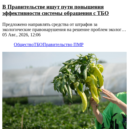
В Правительстве ищут пути повышения
эффективности системы обращения с ТБО
Предложено направлять средства от штрафов за
экологические правонарушения на решение проблем экологии
на этих территориях
05 Авг., 2026, 12:06
Общество
ТБО
Правительство ПМР