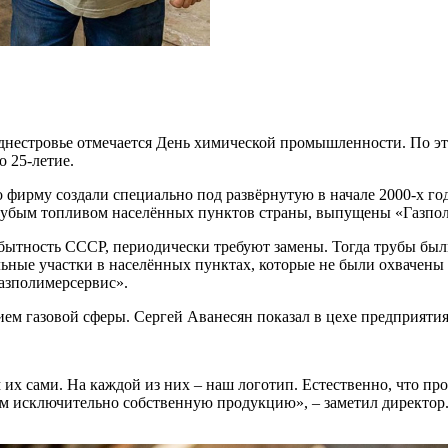
днестровье отмечается День химической промышленности. По э
о 25-летие.
о фирму создали специально под развёрнутую в начале 2000-х г
лубым топливом населённых пунктов страны, выпущены «Газполи
ытность СССР, периодически требуют замены. Тогда трубы были 
ьные участки в населённых пунктах, которые не были охвачены
Газполимерсервис».
нием газовой сферы. Сергей Аванесян показал в цехе предприя
 их сами. На каждой из них – наш логотип. Естественно, что 
м исключительно собственную продукцию», – заметил директор