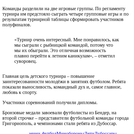
Команды разделили на две игровые группы. По регламенту
турнира им предстояло сыграть четыре групповые игры и по
результатам турнирной таблицы сформировать участников
полуфиналов.
«Турнир очень интересный. Мне понравилось, как
мы сыграли с рыбницкой командой, потому что
мы их обыграли. Это отличная возможность
плавно перейти к летним каникулам», – отметил
суворовец.
Главная цель детского турнира – повышение
заинтересованности молодёжи в занятиях футболом. Ребята
показали выносливость, командный дух и, самое главное,
любовь к спорту.
Участники соревнований получили дипломы.
Бронзовые медали завоевали футболисты из Бендер, на
второй строчке – представители футбольной команды города
Григориополь, а чемпионами стали ребята из Дубоссар.
мини-футбол
Минобороны
Дети
Дубоссары