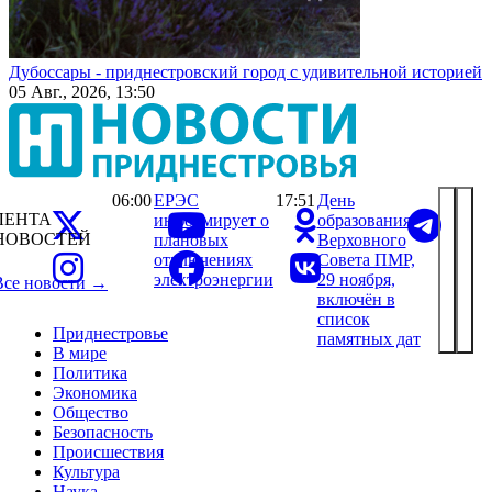
Дубоссары - приднестровский город с удивительной историей
05 Авг., 2026, 13:50
06:00
ЕРЭС
17:51
День
ЛЕНТА
информирует о
образования
НОВОСТЕЙ
плановых
Верховного
отключениях
Совета ПМР,
электроэнергии
29 ноября,
Все новости →
включён в
список
Приднестровье
памятных дат
В мире
Политика
Экономика
Общество
Безопасность
Происшествия
Культура
Наука