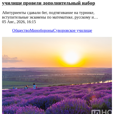
училище провели дополнительный набор
Абитуриенты сдавали бег, подтягивание на турнике,
вступительные экзамены по математике, русскому и
иностранному языкам
05 Авг., 2026, 16:15
Общество
Минобороны
Суворовское училище