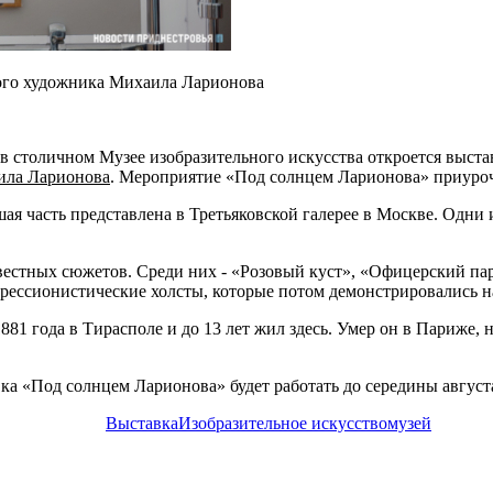
того художника Михаила Ларионова
, в столичном Музее изобразительного искусства откроется выс
ила Ларионова
. Мероприятие «Под солнцем Ларионова» приуроч
шая часть представлена в Третьяковской галерее в Москве. Одни 
вестных сюжетов. Среди них - «Розовый куст», «Офицерский пар
рессионистические холсты, которые потом демонстрировались н
 года в Тирасполе и до 13 лет жил здесь. Умер он в Париже, но
ка «Под солнцем Ларионова» будет работать до середины август
Выставка
Изобразительное искусство
музей