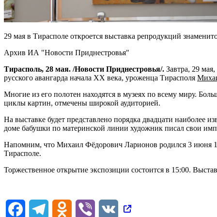
29 мая в Тирасполе откроется выставка репродукций знамени
Архив ИА "Новости Приднестровья"
Тирасполь, 28 мая. /Новости Приднестровья/.
Завтра, 29 мая
русского авангарда начала ХХ века, уроженца Тирасполя
Миха
Многие из его полотен находятся в музеях по всему миру. Боль
циклы картин, отмечены широкой аудиторией.
На выставке будет представлено порядка двадцати наиболее из
доме бабушки по материнской линии художник писал свои имп
Напомним, что Михаил Фёдорович Ларионов родился 3 июня 1881
Тирасполе.
Торжественное открытие экспозиции состоится в 15:00. Выстав
Facebook
Telegram
Odnoklassniki
Viber
VK