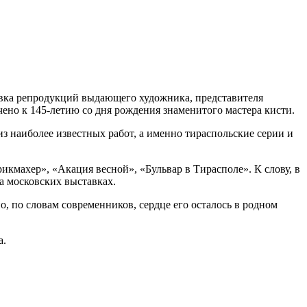
тавка репродукций выдающего художника, представителя
ено к 145-летию со дня рождения знаменитого мастера кисти.
из наиболее известных работ, а именно тираспольские серии и
икмахер», «Акация весной», «Бульвар в Тирасполе». К слову, в
а московских выставках.
, по словам современников, сердце его осталось в родном
а.