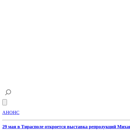
Open main menu
АНОНС
29 мая в Тирасполе откроется выставка репродукций Мих