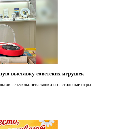
ную выставку советских игрушек
ультовые куклы-неваляшки и настольные игры