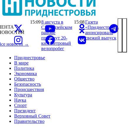
15:09
8 августа в
15:08
Газета
ЛЕНТА
Слободзейском
«Приднестровье»
НОВОСТЕЙ
районе
анонсировала
проведут 20-
свежий выпуск
километровый
Все новости →
велопробег
Приднестровье
В мире
Политика
Экономика
Общество
Безопасность
Происшествия
Культура
Наука
Спорт
Президент
Верховный Совет
Правительство