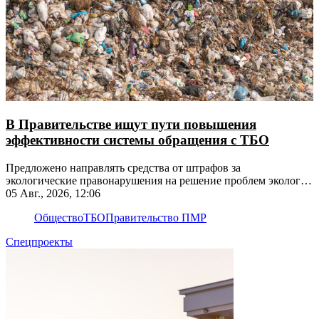
В Правительстве ищут пути повышения
эффективности системы обращения с ТБО
Предложено направлять средства от штрафов за
экологические правонарушения на решение проблем экологии
на этих территориях
05 Авг., 2026, 12:06
Общество
ТБО
Правительство ПМР
Спецпроекты