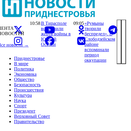
10:58
В Тирасполе
09:05
«Румыны
ЛЕНТА
вспомнили
творили
НОВОСТЕЙ
жертв войны в
беспредел». В
Южной
Слободзейском
Осетии
районе
Все новости →
вспоминали
период
Приднестровье
оккупации
В мире
Политика
Экономика
Общество
Безопасность
Происшествия
Культура
Наука
Спорт
Президент
Верховный Совет
Правительство