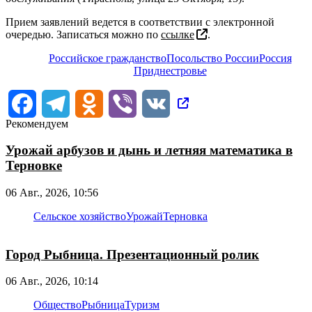
Прием заявлений ведется в соответствии с электронной
очередью. Записаться можно по
ссылке
.
Российское гражданство
Посольство России
Россия
Приднестровье
Facebook
Telegram
Odnoklassniki
Viber
VK
Рекомендуем
Урожай арбузов и дынь и летняя математика в
Терновке
06 Авг., 2026, 10:56
Сельское хозяйство
Урожай
Терновка
Город Рыбница. Презентационный ролик
06 Авг., 2026, 10:14
Общество
Рыбница
Туризм