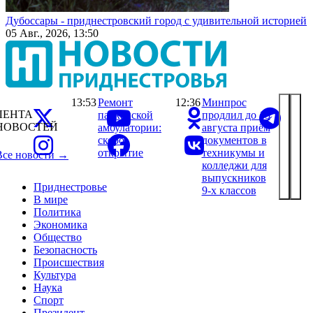
Дубоссары - приднестровский город с удивительной историей
05 Авг., 2026, 13:50
13:53
Ремонт
12:36
Минпрос
ЛЕНТА
парканской
продлил до 15
НОВОСТЕЙ
амбулатории:
августа приём
скоро
документов в
открытие
техникумы и
Все новости →
колледжи для
выпускников
Приднестровье
9-х классов
В мире
Политика
Экономика
Общество
Безопасность
Происшествия
Культура
Наука
Спорт
Президент