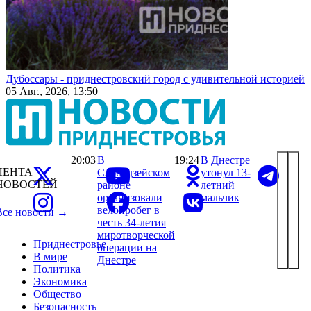
Дубоссары - приднестровский город с удивительной историей
05 Авг., 2026, 13:50
20:03
В
19:24
В Днестре
ЛЕНТА
Слободзейском
утонул 13-
НОВОСТЕЙ
районе
летний
организовали
мальчик
велопробег в
Все новости →
честь 34-летия
миротворческой
Приднестровье
операции на
В мире
Днестре
Политика
Экономика
Общество
Безопасность