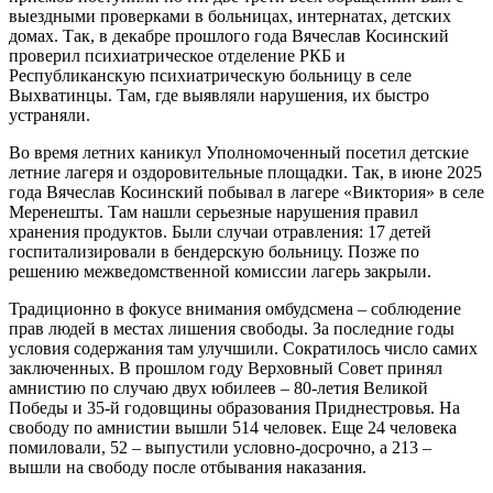
выездными проверками в больницах, интернатах, детских
домах. Так, в декабре прошлого года Вячеслав Косинский
проверил психиатрическое отделение РКБ и
Республиканскую психиатрическую больницу в селе
Выхватинцы. Там, где выявляли нарушения, их быстро
устраняли.
Во время летних каникул Уполномоченный посетил детские
летние лагеря и оздоровительные площадки. Так, в июне 2025
года Вячеслав Косинский побывал в лагере «Виктория» в селе
Меренешты. Там нашли серьезные нарушения правил
хранения продуктов. Были случаи отравления: 17 детей
госпитализировали в бендерскую больницу. Позже по
решению межведомственной комиссии лагерь закрыли.
Традиционно в фокусе внимания омбудсмена – соблюдение
прав людей в местах лишения свободы. За последние годы
условия содержания там улучшили. Сократилось число самих
заключенных. В прошлом году Верховный Совет принял
амнистию по случаю двух юбилеев – 80-летия Великой
Победы и 35-й годовщины образования Приднестровья. На
свободу по амнистии вышли 514 человек. Еще 24 человека
помиловали, 52 – выпустили условно-досрочно, а 213 –
вышли на свободу после отбывания наказания.