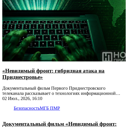
«Невидимый фронт: гибридная атака на
Приднестровье»
Документальный фильм Первого Приднестровского
телеканала рассказывает о технологиях информационной
войны против Приднестровья
02 Июл., 2026, 16:10
Безопасность
МГБ ПМР
Документальный фильм «Невидимый фронт: