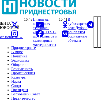
16:48
Планы на
16:41
В
ЛЕНТА
выходные:
дубоссарском
НОВОСТЕЙ
фестиваль
селе Дубово
«PARK FEST»,
обновляют
шоу талантов и
социальные
Все новости →
кулинарные
объекты
мастер-классы
Приднестровье
В мире
Политика
Экономика
Общество
Безопасность
Происшествия
Культура
Наука
Спорт
Президент
Верховный Совет
Правительство