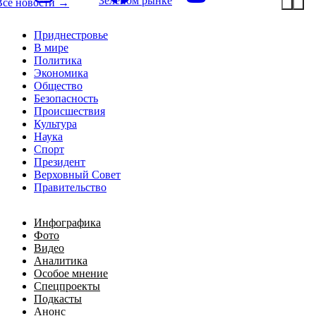
Зелёном рынке
Все новости →
Приднестровье
В мире
Политика
Экономика
Общество
Безопасность
Происшествия
Культура
Наука
Спорт
Президент
Верховный Совет
Правительство
Инфографика
Фото
Видео
Аналитика
Особое мнение
Спецпроекты
Подкасты
Анонс