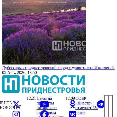
Дубоссары - приднестровский город с удивительной историей
05 Авг., 2026, 13:50
12:21
Цены на
12:09
СОБР
ЛЕНТА
продукты
«Днестр»
НОВОСТЕЙ
питания на
отмечает 35-
столичном
летие