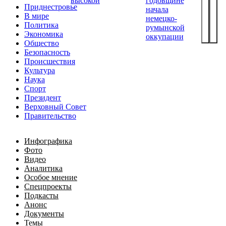
высокой
годовщине
Приднестровье
начала
В мире
немецко-
Политика
румынской
Экономика
оккупации
Общество
Безопасность
Происшествия
Культура
Наука
Спорт
Президент
Верховный Совет
Правительство
Инфографика
Фото
Видео
Аналитика
Особое мнение
Спецпроекты
Подкасты
Анонс
Документы
Темы