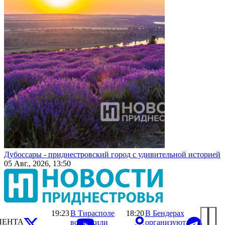
Дубоссары - приднестровский город с удивительной историей
05 Авг., 2026, 13:50
19:23
В Тирасполе
18:20
В Бендерах
ЛЕНТА
возложили
организуют