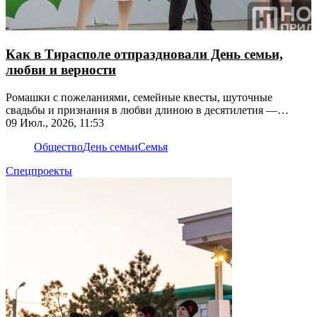
Как в Тирасполе отпраздновали День семьи,
любви и верности
Ромашки с пожеланиями, семейные квесты, шуточные
свадьбы и признания в любви длиною в десятилетия —
собрали самые яркие моменты праздника
09 Июл., 2026, 11:53
Общество
День семьи
Семья
Спецпроекты