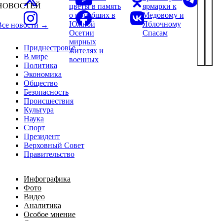
НОВОСТЕЙ
цветы в память
ярмарки к
о погибших в
Медовому и
Южной
Яблочному
Все новости →
Осетии
Спасам
мирных
Приднестровье
жителях и
В мире
военных
Политика
Экономика
Общество
Безопасность
Происшествия
Культура
Наука
Спорт
Президент
Верховный Совет
Правительство
Инфографика
Фото
Видео
Аналитика
Особое мнение