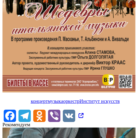
концерт
музыка
оркестр
Институт искусств
Facebook
Telegram
Odnoklassniki
Viber
VK
Рекомендуем