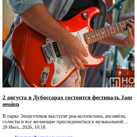
2 августа в Дубоссарах состоится фестиваль Jam
session
В парке Энергетиков выступят рок-коллективы, ансамбли,
солисты и все желающие присоединиться к музыкальной
импровизации
29 Июл., 2026, 10:18