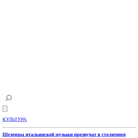
Open main menu
КУЛЬТУРА
Шедевры итальянской музыки прозвучат в столичном