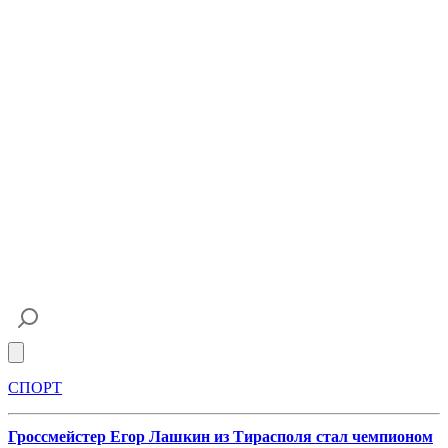
Open main menu
СПОРТ
Гроссмейстер Егор Лашкин из Тирасполя стал чемпионом