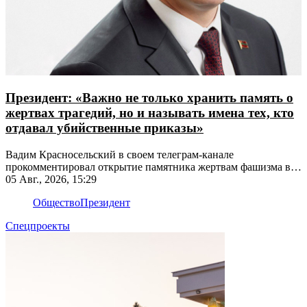
Президент: «Важно не только хранить память о
жертвах трагедий, но и называть имена тех, кто
отдавал убийственные приказы»
Вадим Красносельский в своем телеграм-канале
прокомментировал открытие памятника жертвам фашизма в
Рыбнице
05 Авг., 2026, 15:29
Общество
Президент
Спецпроекты