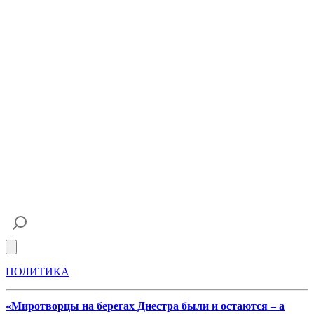
Open main menu
ПОЛИТИКА
«Миротворцы на берегах Днестра были и остаются – а