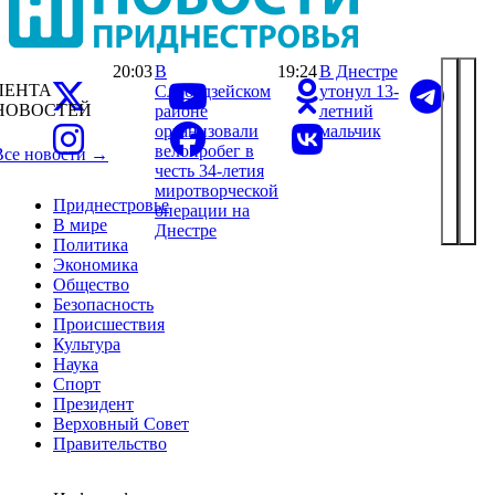
20:03
В
19:24
В Днестре
ЛЕНТА
Слободзейском
утонул 13-
НОВОСТЕЙ
районе
летний
организовали
мальчик
велопробег в
Все новости →
честь 34-летия
миротворческой
Приднестровье
операции на
В мире
Днестре
Политика
Экономика
Общество
Безопасность
Происшествия
Культура
Наука
Спорт
Президент
Верховный Совет
Правительство