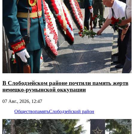
В Слободзейском районе почтили память жертв
немецко-румынской оккупации
07 Авг., 2026, 12:47
Общество
память
Слободзейский район