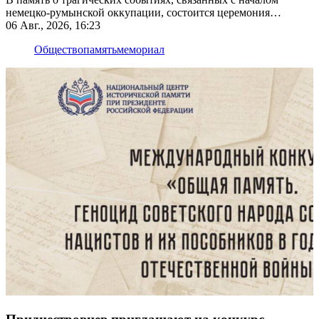
немецко-румынской оккупации, состоится церемония
возложения цветов
06 Авг., 2026, 16:23
Общество
память
мемориал