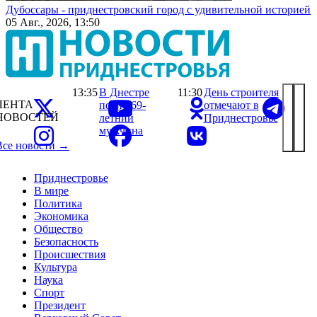
Дубоссары - приднестровский город с удивительной историей
05 Авг., 2026, 13:50
13:35
В Днестре
11:30
День строителя
ЛЕНТА
погиб 69-
отмечают в
НОВОСТЕЙ
летний
Приднестровье
мужчина
Все новости →
Приднестровье
В мире
Политика
Экономика
Общество
Безопасность
Происшествия
Культура
Наука
Спорт
Президент