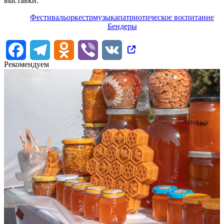
выставки.
Фестиваль
оркестр
музыка
патриотическое воспитание
Бендеры
Facebook
Telegram
Odnoklassniki
Viber
VK
Рекомендуем