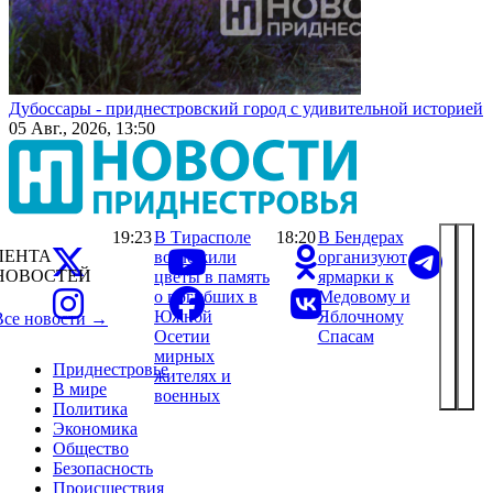
Дубоссары - приднестровский город с удивительной историей
05 Авг., 2026, 13:50
19:23
В Тирасполе
18:20
В Бендерах
ЛЕНТА
возложили
организуют
НОВОСТЕЙ
цветы в память
ярмарки к
о погибших в
Медовому и
Южной
Яблочному
Все новости →
Осетии
Спасам
мирных
Приднестровье
жителях и
В мире
военных
Политика
Экономика
Общество
Безопасность
Происшествия