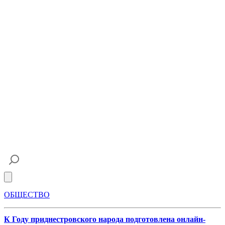
Open main menu
ОБЩЕСТВО
К Году приднестровского народа подготовлена онлайн-