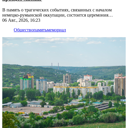
В память о трагических событиях, связанных с началом
немецко-румынской оккупации, состоится церемония
возложения цветов
06 Авг., 2026, 16:23
Общество
память
мемориал