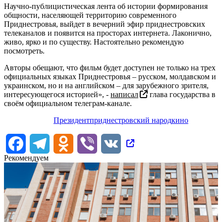
Научно-публицистическая лента об истории формирования
общности, населяющей территорию современного
Приднестровья, выйдет в вечерний эфир приднестровских
телеканалов и появится на просторах интернета. Лаконично,
живо, ярко и по существу. Настоятельно рекомендую
посмотреть.
Авторы обещают, что фильм будет доступен не только на трех
официальных языках Приднестровья – русском, молдавском и
украинском, но и на английском – для зарубежного зрителя,
интересующегося историей», -
написал
глава государства в
своём официальном телеграм-канале.
Президент
приднестровский народ
кино
Facebook
Telegram
Odnoklassniki
Viber
VK
Рекомендуем