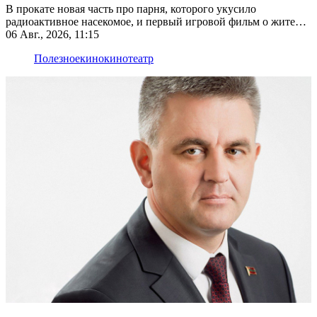
В прокате новая часть про парня, которого укусило
радиоактивное насекомое, и первый игровой фильм о жителях
Ромашковой долины
06 Авг., 2026, 11:15
Полезное
кино
кинотеатр