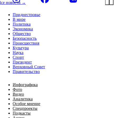
Все новости →
Приднестровье
В мире
Политика
Экономика
Общество
Безопасность
Происшествия
Культура
Наука
Спорт
Президент
Верховный Совет
Правительство
Инфографика
Фото
Видео
Аналитика
Особое мнение
Спецпроекты
Подкасты
Анонс