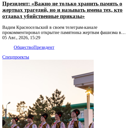
Президент: «Важно не только хранить память о
жертвах трагедий, но и называть имена тех, кто
отдавал убийственные приказы»
Вадим Красносельский в своем телеграм-канале
прокомментировал открытие памятника жертвам фашизма в
Рыбнице
05 Авг., 2026, 15:29
Общество
Президент
Спецпроекты