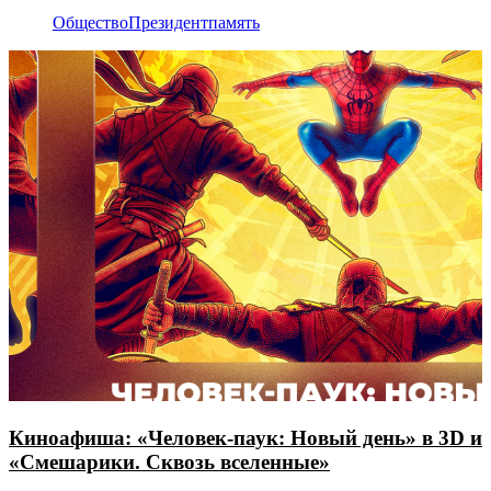
Общество
Президент
память
Киноафиша: «Человек-паук: Новый день» в 3D и
«Смешарики. Сквозь вселенные»