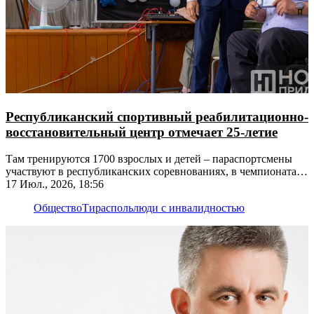
Республиканский спортивный реабилитационно-
восстановительный центр отмечает 25-летие
Там тренируются 1700 взрослых и детей – параспортсмены
участвуют в республиканских соревнованиях, в чемпионатах
Европы и мира
17 Июл., 2026, 18:56
Общество
Тирасполь
люди с инвалидностью