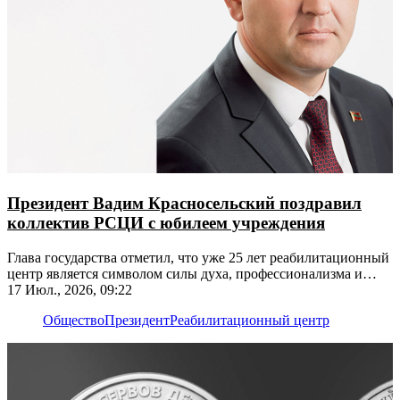
Президент Вадим Красносельский поздравил
коллектив РСЦИ с юбилеем учреждения
Глава государства отметил, что уже 25 лет реабилитационный
центр является символом силы духа, профессионализма и
милосердия
17 Июл., 2026, 09:22
Общество
Президент
Реабилитационный центр