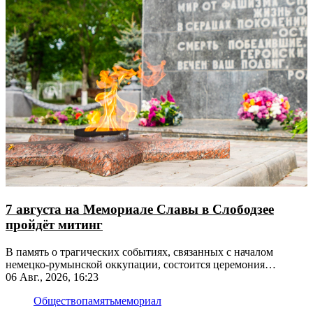
7 августа на Мемориале Славы в Слободзее
пройдёт митинг
В память о трагических событиях, связанных с началом
немецко-румынской оккупации, состоится церемония
возложения цветов
06 Авг., 2026, 16:23
Общество
память
мемориал