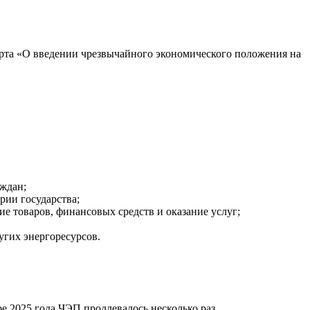
арта «О введении чрезвычайного экономического положения на
ждан;
ории государства;
е товаров, финансовых средств и оказание услуг;
угих энергоресурсов.
ре 2025 года ЧЭП продлевалось несколько раз.