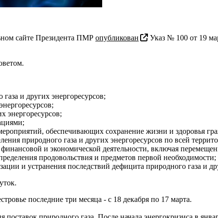
ном сайте Президента ПМР
опубликован
Указ № 100 от 19 м
оветом.
 газа и других энергоресурсов;
энергоресурсов;
их энергоресурсов;
ациями;
мероприятий, обеспечивающих сохранение жизни и здоровья гра
ления природного газа и других энергоресурсов по всей террит
финансовой и экономической деятельности, включая перемещени
спределения продовольствия и предметов первой необходимости;
ации и устранения последствий дефицита природного газа и др
суток.
ровье последние три месяца - с 18 декабря по 17 марта.
я поставок природного газа. После начала энергокризиса в янва