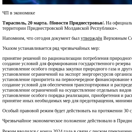
ЧП в экономике
Тирасполь, 20 марта. /Новости Приднестровья/.
На официаль
территории Приднестровской Молдавской Республики».
Напомним, что сегодня документ был
утверждён
Верховным С
Указом устанавливается ряд чрезвычайных мер:
принятие решений по рационализации потребления природного
создание условий для формирования государственного резерва 
установление особого порядка закупки природного газа и друг
установление ограничений на экспорт энергоресурсов организ
установление приоритета на первоочередное финансирование 
создание условий для обеспечения транспортировки и распреде
установление ограничений на осуществление отдельных видов 
установление особого порядка реализации, приобретения и ра
принятие иных необходимых мер для предотвращения, минимиз
Особый правовой режим будет действовать на протяжении 30 
Чрезвычайное экономическое положение действовало в Приднест
Режим вводился с конца 2024 года в связи с риском прекращени