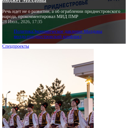
бюджет Молдовы
Речь идет не о развитии, а об ограблении приднестровского
народа, прокомментировал МИД ПМР
28 Июл., 2026, 17:35
Политика
Экономическое давление Молдовы
молдо-приднестровский конфликт
Спецпроекты