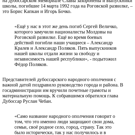
на дубоссарском Мемориале Славы захоронены и выпускники
школы, погибшие 14 марта 1992 года на Роговской развилке, –
это Борис Капкан и Игорь Бочко.
«Ещё у нас в этот же день погиб Сергей Величко,
которого замучили националисты Молдовы на
Роговской развилке. Ещё во время боевых
действий погибли наши учащиеся – Александр
Кралев и Александр Поляков. Пять выпускников
нашей школы отдали жизни за свободу и
независимость нашей республики», - подытожил
Фёдор Поляков.
Представителей дубоссарского народного ополчения с
важной датой поздравило руководство города и района. В
госадминистрации им вручили почетные грамоты и
материальную помощь. К собравшимся обратился глава
Дубоссар Руслан Чебан.
«Само название народного ополчения говорит о
том, что это именно люди защищают свои дома,
семьи, своё родное село, город, страну. Так это
было исторически, так у нас получилось и в