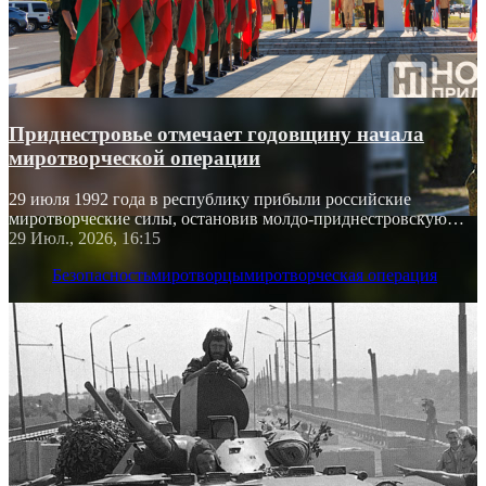
Приднестровье отмечает годовщину начала
миротворческой операции
29 июля 1992 года в республику прибыли российские
миротворческие силы, остановив молдо-приднестровскую
войну
29 Июл., 2026, 16:15
Безопасность
миротворцы
миротворческая операция