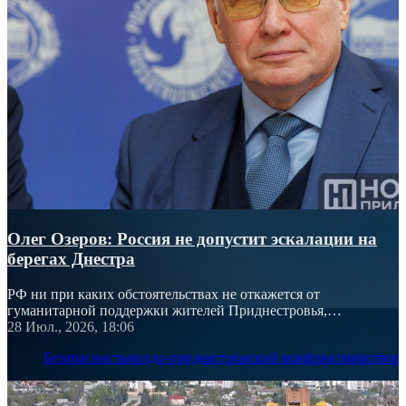
Олег Озеров: Россия не допустит эскалации на
берегах Днестра
РФ ни при каких обстоятельствах не откажется от
гуманитарной поддержки жителей Приднестровья,
подчеркнул посол России
28 Июл., 2026, 18:06
Безопасность
молдо-приднестровский конфликт
миротвор