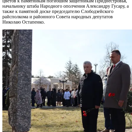
цветов к памятникам погибшим защитникам Приднестровья,
начальнику штаба Народного ополчения Александру Гусару, а
также к памятной доске председателю Слободзейского
райсполкома и районного Совета народных депутатов
Николаю Остапенко.