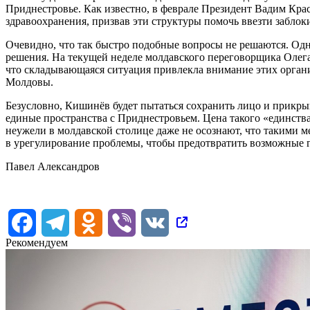
Приднестровье. Как известно, в феврале Президент Вадим Кр
здравоохранения, призвав эти структуры помочь ввезти забло
Очевидно, что так быстро подобные вопросы не решаются. Од
решения. На текущей неделе молдавского переговорщика Олега 
что складывающаяся ситуация привлекла внимание этих орган
Молдовы.
Безусловно, Кишинёв будет пытаться сохранить лицо и прикр
единые пространства с Приднестровьем. Цена такого «единства
неужели в молдавской столице даже не осознают, что такими
в урегулирование проблемы, чтобы предотвратить возможные 
Павел Александров
Facebook
Telegram
Odnoklassniki
Viber
VK
Рекомендуем