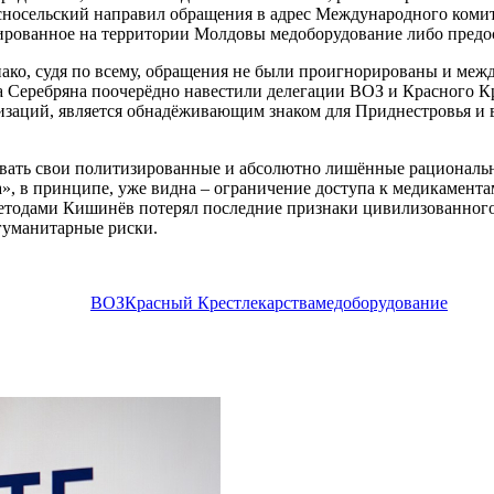
асносельский направил обращения в адрес Международного коми
кированное на территории Молдовы медоборудование либо предо
нако, судя по всему, обращения не были проигнорированы и меж
Серебряна поочерёдно навестили делегации ВОЗ и Красного Крес
изаций, является обнадёживающим знаком для Приднестровья и 
ывать свои политизированные и абсолютно лишённые рациональ
», в принципе, уже видна – ограничение доступа к медикамента
 методами Кишинёв потерял последние признаки цивилизованног
гуманитарные риски.
ВОЗ
Красный Крест
лекарства
медоборудование