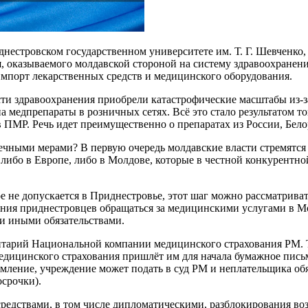
днестровском государственном университете им. Т. Г. Шевченко
, оказываемого молдавской стороной на систему здравоохранен
импорт лекарственных средств и медицинского оборудования.
сти здравоохранения приобрели катастрофические масштабы из-з
 медпрепараты в розничных сетях. Всё это стало результатом т
ПМР. Речь идет преимущественно о препаратах из России, Бел
ечными мерами? В первую очередь молдавские власти стремятся
ибо в Европе, либо в Молдове, которые в честной конкурентной
е не допускается в Приднестровье, этот шаг можно рассматрива
я приднестровцев обращаться за медицинскими услугами в Молд
 и иными обязательствами.
нтарий Национальной компании медицинского страхования РМ. Та
 медицинского страхования пришлёт им для начала бумажное пис
омление, учреждение может подать в суд РМ и неплательщика обя
осрочки).
редствами, в том числе дипломатическими, разблокирования во