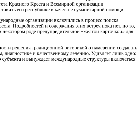
тета Красного Креста и Всемирной организации
ставить его республике в качестве гуманитарной помощи.
дународные организации включились в процесс поиска
та. Подробностей и содержания этих встреч пока нет, но то,
в некотором роде предупредительной «жёлтой карточкой» для
ности решения традиционной риторикой о намерении создавать
м, диагностике и качественному лечению. Удивляет лишь одно:
о субъекта и вынуждает международные структуры включаться