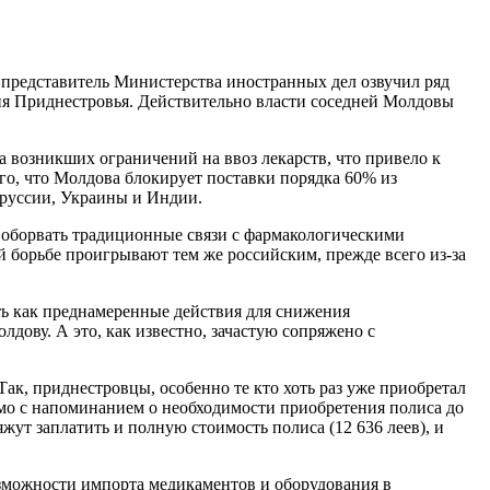
, представитель Министерства иностранных дел озвучил ряд
ия Приднестровья. Действительно власти соседней Молдовы
а возникших ограничений на ввоз лекарств, что привело к
ого, что Молдова блокирует поставки порядка 60% из
оруссии, Украины и Индии.
 оборвать традиционные связи с фармакологическими
 борьбе проигрывают тем же российским, прежде всего из-за
ть как преднамеренные действия для снижения
ову. А это, как известно, зачастую сопряжено с
к, приднестровцы, особенно те кто хоть раз уже приобретал
ьмо с напоминанием о необходимости приобретения полиса до
жут заплатить и полную стоимость полиса (12 636 леев), и
зможности импорта медикаментов и оборудования в