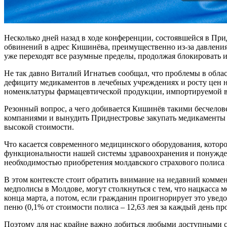
Несколько дней назад в ходе конференции, состоявшейся в При
обвинений в адрес Кишинёва, преимущественно из-за давления
уже переходят все разумные пределы, продолжая блокировать 
Не так давно Виталий Игнатьев сообщал, что проблемы в обла
дефициту медикаментов в лечебных учреждениях и росту цен на
номенклатуры фармацевтической продукции, импортируемой в 
Резонный вопрос, а чего добивается Кишинёв такими бесчелов
компаниями и вынудить Приднестровье закупать медикаменты л
высокой стоимости.
Что касается современного медицинского оборудования, которо
функциональности нашей системы здравоохранения и понуждени
необходимостью приобретения молдавского страхового полиса
В этом контексте стоит обратить внимание на недавний комме
медполисы в Молдове, могут столкнуться с тем, что нацкасса
конца марта, а потом, если гражданин проигнорирует это увед
пеню (0,1% от стоимости полиса – 12,63 лея за каждый день пр
Поэтому для нас крайне важно добиться любыми доступными с