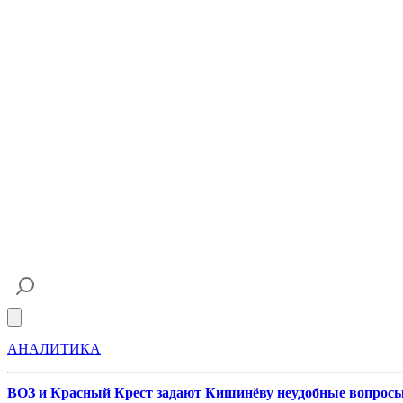
Open main menu
АНАЛИТИКА
ВОЗ и Красный Крест задают Кишинёву неудобные вопрос