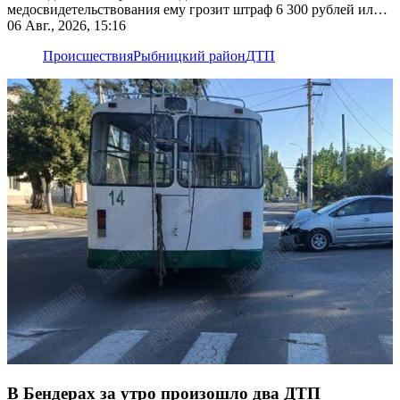
медосвидетельствования ему грозит штраф 6 300 рублей или
лишение прав
06 Авг., 2026, 15:16
Происшествия
Рыбницкий район
ДТП
В Бендерах за утро произошло два ДТП