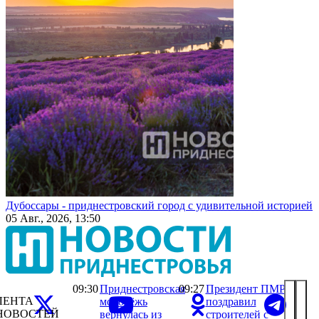
Дубоссары - приднестровский город с удивительной историей
05 Авг., 2026, 13:50
09:30
Приднестровская
09:27
Президент ПМР
ЛЕНТА
молодёжь
поздравил
НОВОСТЕЙ
вернулась из
строителей с