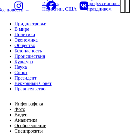
Италии,
профессиональным
Норвегии, США
праздником
Все новости →
Приднестровье
В мире
Политика
Экономика
Общество
Безопасность
Происшествия
Культура
Наука
Спорт
Президент
Верховный Совет
Правительство
Инфографика
Фото
Видео
Аналитика
Особое мнение
Спецпроекты