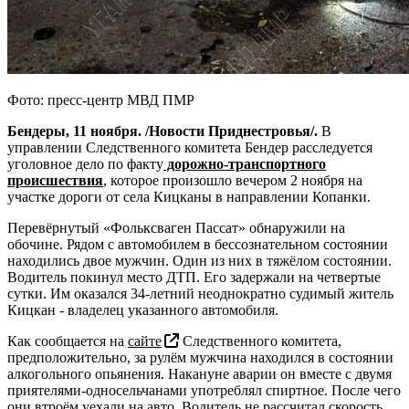
Фото: пресс-центр МВД ПМР
Бендеры, 11 ноября. /Новости Приднестровья/.
В
управлении Следственного комитета Бендер расследуется
уголовное дело по факту
дорожно-транспортного
происшествия
, которое произошло вечером 2 ноября на
участке дороги от села Кицканы в направлении Копанки.
Перевёрнутый «Фольксваген Пассат» обнаружили на
обочине. Рядом с автомобилем в бессознательном состоянии
находились двое мужчин. Один из них в тяжёлом состоянии.
Водитель покинул место ДТП. Его задержали на четвертые
сутки. Им оказался 34-летний неоднократно судимый житель
Кицкан - владелец указанного автомобиля.
Как сообщается на
сайте
Следственного комитета,
предположительно, за рулём мужчина находился в состоянии
алкогольного опьянения. Накануне аварии он вместе с двумя
приятелями-односельчанами употреблял спиртное. После чего
они втроём уехали на авто. Водитель не рассчитал скорость