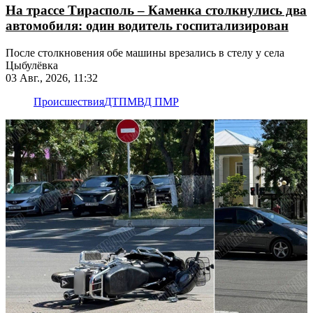
На трассе Тирасполь – Каменка столкнулись два
автомобиля: один водитель госпитализирован
После столкновения обе машины врезались в стелу у села
Цыбулёвка
03 Авг., 2026, 11:32
Происшествия
ДТП
МВД ПМР