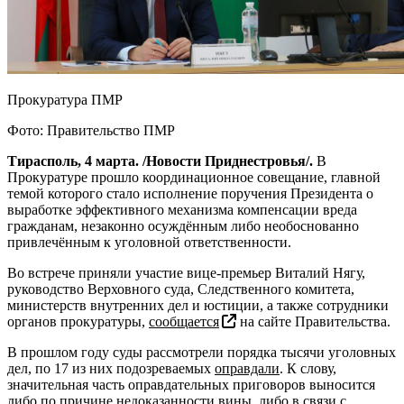
Прокуратура ПМР
Фото: Правительство ПМР
Тирасполь, 4 марта. /Новости Приднестровья/.
В
Прокуратуре прошло координационное совещание, главной
темой которого стало исполнение поручения Президента о
выработке эффективного механизма компенсации вреда
гражданам, незаконно осуждённым либо необоснованно
привлечённым к уголовной ответственности.
Во встрече приняли участие вице-премьер Виталий Нягу,
руководство Верховного суда, Следственного комитета,
министерств внутренних дел и юстиции, а также сотрудники
органов прокуратуры,
сообщается
на сайте Правительства.
В прошлом году суды рассмотрели порядка тысячи уголовных
дел, по 17 из них подозреваемых
оправдали
. К слову,
значительная часть оправдательных приговоров выносится
либо по причине недоказанности вины, либо в связи с