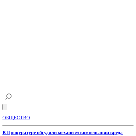
Open main menu
ОБЩЕСТВО
В Прокуратуре обсудили механизм компенсации вреда