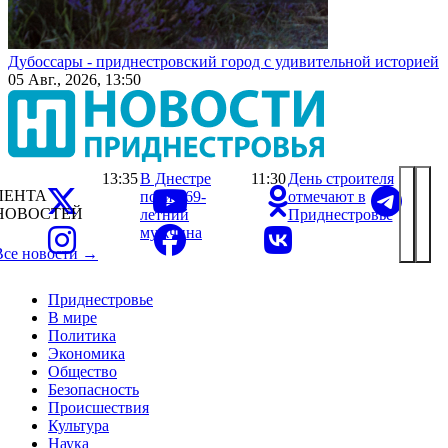
Дубоссары - приднестровский город с удивительной историей
05 Авг., 2026, 13:50
13:35
В Днестре
11:30
День строителя
ЛЕНТА
погиб 69-
отмечают в
НОВОСТЕЙ
летний
Приднестровье
мужчина
Все новости →
Приднестровье
В мире
Политика
Экономика
Общество
Безопасность
Происшествия
Культура
Наука