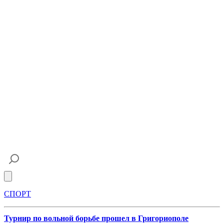
Open main menu
СПОРТ
Турнир по вольной борьбе прошел в Григориополе