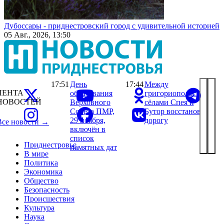
Дубоссары - приднестровский город с удивительной историей
05 Авг., 2026, 13:50
17:51
День
17:44
Между
ЛЕНТА
образования
григориопольскими
НОВОСТЕЙ
Верховного
сёлами Спея и
Совета ПМР,
Бутор восстановили
29 ноября,
дорогу
Все новости →
включён в
список
Приднестровье
памятных дат
В мире
Политика
Экономика
Общество
Безопасность
Происшествия
Культура
Наука