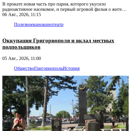
В прокате новая часть про парня, которого укусило
радиоактивное насекомое, и первый игровой фильм о жителях
Ромашковой долины
06 Авг., 2026, 11:15
Полезное
кино
кинотеатр
Оккупация Григориополя и вклад местных
подпольщиков
05 Авг., 2026, 11:00
Общество
Григориополь
История