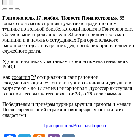
Previous
Next
Григориополь, 17 ноября. /Новости Приднестровья/.
65
юных спортсменов приняли участие в традиционном
турнире по вольной борьбе, который прошел в Григориополе.
Соревнования провели в честь 33-летия приднестровской
милиции и в память о сотрудниках Григориопольского
районного отдела внутренних дел, погибших при исполнении
служебного долга.
Удачи в поединках участникам турнира пожелал начальник
РОВД.
Как
сообщил
официальный сайт районной
госадминистрации, участники турнира - юноши и девушки в
возрасте от 7 до 17 лет из Григориополя, Дубоссар выступали
в восьми весовых категориях – от 28 до 78 килограммов.
Победителям и призёрам турнира вручили грамоты и медали.
После соревнований стражи правопорядка угостили всех
сладостями.
Григориополь
Вольная борьба