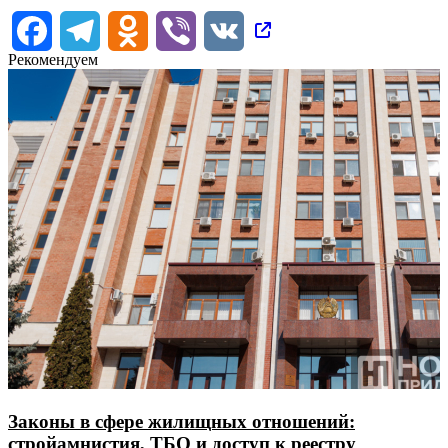
Facebook
Telegram
Odnoklassniki
Viber
VK
Рекомендуем
Законы в сфере жилищных отношений:
стройамнистия, ТБО и доступ к реестру