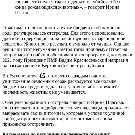
считаю, что нельзя тратить деньги на убийство без
конца рождающихся животных», – говорит Ирина
Плагова.
Отметим, что численность тех же бродячих собак многие
годы регулировалась отстрелом. Для этого использовались
дротики, содержащие сильнодействующее курареподобное
вещество. Животное в результате умирало от удушья. Однако
решил ли этот негуманный метод тогда проблему? Ответ на
вопрос можно найти в обосновании госпрограммы, которую в
2021 году Президент ПМР Вадим Красносельский направил
на рассмотрение в Верховный Совет республики.
В нём
говорилось
о том, что с каждым годом на
уничтожение бездомных собак расходуется всё больше
бюджетных средств, однако ситуация остаётся прежней:
численность животных не уменьшается.
О нецелесообразности отстрела говорит и Ирина Плагова.
Она отмечает, что недобросовестные владельцы продолжают
выбрасывать своих питомцев, которые в условиях уличной
свободы приносят потомство, и это потомство снова
приходится отстреливать.
Какие меры по регуляции численности бродячих