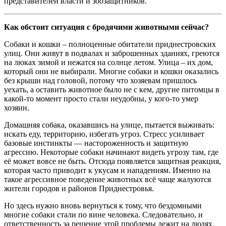
представителей власти и зоозащитников.
Как обстоит ситуация с бродячими животными сейчас?
Собаки и кошки – полноценные обитатели приднестровских
улиц. Они живут в подвалах и заброшенных зданиях, греются
на люках зимой и нежатся на солнце летом. Улица – их дом,
который они не выбирали. Многие собаки и кошки оказались
без крыши над головой, потому что хозяевам пришлось
уехать, а оставить животное было не с кем, другие питомцы в
какой-то момент просто стали неудобны, у кого-то умер
хозяин.
Домашняя собака, оказавшись на улице, пытается выживать:
искать еду, территорию, избегать угроз. Стресс усиливает
базовые инстинкты — настороженность и защитную
агрессию. Некоторые собаки начинают видеть угрозу там, где
её может вовсе не быть. Отсюда появляется защитная реакция,
которая часто приводит к укусам и нападениям. Именно на
такое агрессивное поведение животных всё чаще жалуются
жители городов и районов Приднестровья.
Но здесь нужно вновь вернуться к тому, что бездомными
многие собаки стали по вине человека. Следовательно, и
ответственность за решение этой проблемы лежит на людях.