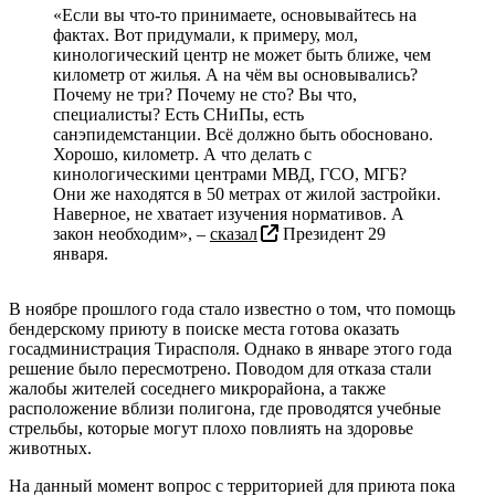
«Если вы что-то принимаете, основывайтесь на
фактах. Вот придумали, к примеру, мол,
кинологический центр не может быть ближе, чем
километр от жилья. А на чём вы основывались?
Почему не три? Почему не сто? Вы что,
специалисты? Есть СНиПы, есть
санэпидемстанции. Всё должно быть обосновано.
Хорошо, километр. А что делать с
кинологическими центрами МВД, ГСО, МГБ?
Они же находятся в 50 метрах от жилой застройки.
Наверное, не хватает изучения нормативов. А
закон необходим», –
сказал
Президент 29
января.
В ноябре прошлого года стало известно о том, что помощь
бендерскому приюту в поиске места готова оказать
госадминистрация Тирасполя. Однако в январе этого года
решение было пересмотрено. Поводом для отказа стали
жалобы жителей соседнего микрорайона, а также
расположение вблизи полигона, где проводятся учебные
стрельбы, которые могут плохо повлиять на здоровье
животных.
На данный момент вопрос с территорией для приюта пока