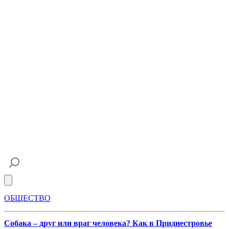
Open main menu
ОБЩЕСТВО
Собака – друг или враг человека? Как в Приднестровье