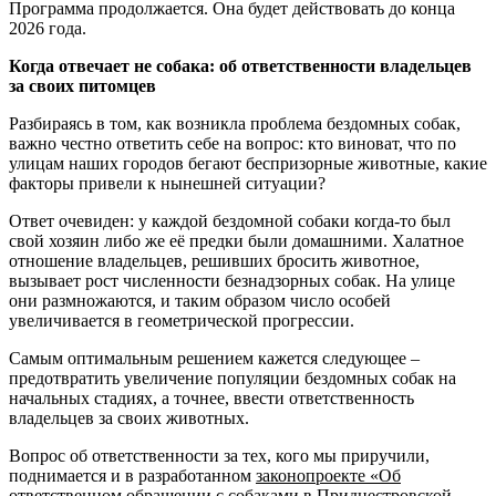
Программа продолжается. Она будет действовать до конца
2026 года.
Когда отвечает не собака: об ответственности владельцев
за своих питомцев
Разбираясь в том, как возникла проблема бездомных собак,
важно честно ответить себе на вопрос: кто виноват, что по
улицам наших городов бегают беспризорные животные, какие
факторы привели к нынешней ситуации?
Ответ очевиден: у каждой бездомной собаки когда-то был
свой хозяин либо же её предки были домашними. Халатное
отношение владельцев, решивших бросить животное,
вызывает рост численности безнадзорных собак. На улице
они размножаются, и таким образом число особей
увеличивается в геометрической прогрессии.
Самым оптимальным решением кажется следующее –
предотвратить увеличение популяции бездомных собак на
начальных стадиях, а точнее, ввести ответственность
владельцев за своих животных.
Вопрос об ответственности за тех, кого мы приручили,
поднимается и в разработанном
законопроекте «Об
ответственном обращении с собаками в Приднестровской