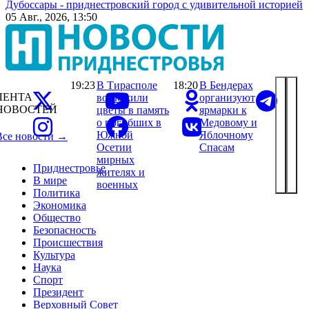
Дубоссары - приднестровский город с удивительной историей
05 Авг., 2026, 13:50
19:23
В Тирасполе
18:20
В Бендерах
ЛЕНТА
возложили
организуют
НОВОСТЕЙ
цветы в память
ярмарки к
о погибших в
Медовому и
Южной
Яблочному
Все новости →
Осетии
Спасам
мирных
Приднестровье
жителях и
В мире
военных
Политика
Экономика
Общество
Безопасность
Происшествия
Культура
Наука
Спорт
Президент
Верховный Совет