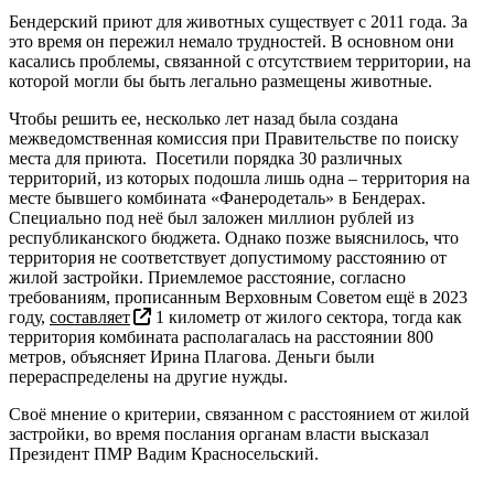
Бендерский приют для животных существует с 2011 года. За
это время он пережил немало трудностей. В основном они
касались проблемы, связанной с отсутствием территории, на
которой могли бы быть легально размещены животные.
Чтобы решить ее, несколько лет назад была создана
межведомственная комиссия при Правительстве по поиску
места для приюта. Посетили порядка 30 различных
территорий, из которых подошла лишь одна – территория на
месте бывшего комбината «Фанеродеталь» в Бендерах.
Специально под неё был заложен миллион рублей из
республиканского бюджета. Однако позже выяснилось, что
территория не соответствует допустимому расстоянию от
жилой застройки. Приемлемое расстояние, согласно
требованиям, прописанным Верховным Советом ещё в 2023
году,
составляет
1 километр от жилого сектора, тогда как
территория комбината располагалась на расстоянии 800
метров, объясняет Ирина Плагова. Деньги были
перераспределены на другие нужды.
Своё мнение о критерии, связанном с расстоянием от жилой
застройки, во время послания органам власти высказал
Президент ПМР Вадим Красносельский.