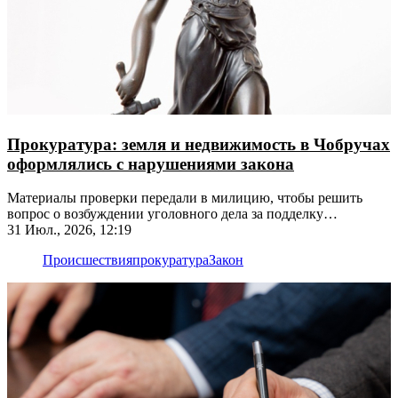
Прокуратура: земля и недвижимость в Чобручах
оформлялись с нарушениями закона
Материалы проверки передали в милицию, чтобы решить
вопрос о возбуждении уголовного дела за подделку
документов
31 Июл., 2026, 12:19
Происшествия
прокуратура
Закон