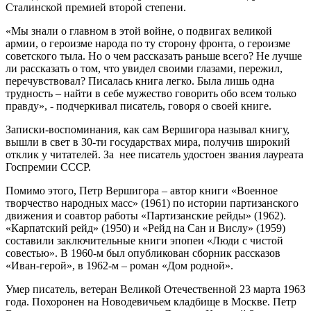
Сталинской премией второй степени.
«Мы знали о главном в этой войне, о подвигах великой
армии, о героизме народа по ту сторону фронта, о героизме
советского тыла. Но о чем рассказать раньше всего? Не лучше
ли рассказать о том, что увидел своими глазами, пережил,
перечувствовал? Писалась книга легко. Была лишь одна
трудность – найти в себе мужество говорить обо всем только
правду», - подчеркивал писатель, говоря о своей книге.
Записки-воспоминания, как сам Вершигора называл книгу,
вышли в свет в 30-ти государствах мира, получив широкий
отклик у читателей. За нее писатель удостоен звания лауреата
Госпремии СССР.
Помимо этого, Петр Вершигора – автор книги «Военное
творчество народных масс» (1961) по истории партизанского
движения и соавтор работы «Партизанские рейды» (1962).
«Карпатский рейд» (1950) и «Рейд на Сан и Вислу» (1959)
составили заключительные книги эпопеи «Люди с чистой
совестью». В 1960-м был опубликован сборник рассказов
«Иван-герой», в 1962-м – роман «Дом родной».
Умер писатель, ветеран Великой Отечественной 23 марта 1963
года. Похоронен на Новодевичьем кладбище в Москве. Петр