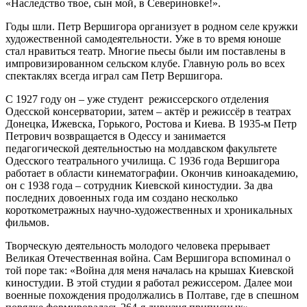
«Наследство твое, сын мой, в Севериновке!».
Годы шли. Петр Вершигора организует в родном селе кружки
художественной самодеятельности. Уже в то время юноше
стал нравиться театр. Многие пьесы были им поставлены в
импровизированном сельском клубе. Главную роль во всех
спектаклях всегда играл сам Петр Вершигора.
С 1927 году он – уже студент режиссерского отделения
Одесской консерватории, затем – актёр и режиссёр в театрах
Донецка, Ижевска, Горького, Ростова и Киева. В 1935-м Петр
Петрович возвращается в Одессу и занимается
педагогической деятельностью на молдавском факультете
Одесского театрального училища. С 1936 года Вершигора
работает в области кинематографии. Окончив киноакадемию,
он с 1938 года – сотрудник Киевской киностудии. За два
последних довоенных года им создано несколько
короткометражных научно-художественных и хроникальных
фильмов.
Творческую деятельность молодого человека прерывает
Великая Отечественная война. Сам Вершигора вспоминал о
той поре так: «Война для меня началась на крышах Киевской
киностудии. В этой студии я работал режиссером. Далее мои
военные похождения продолжались в Полтаве, где в спешном