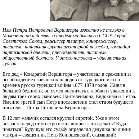
Имя Петра Петровича Вершигоры известно не только в
Молдавии, но и далеко за пределами бывшего СССР. Герой
Советского Союза, режиссер театра, кинорежиссер,
писатель, начальник группы агентурной разведки, командир
партизанской дивизии, преподаватель, писатель,
общественный деятель. У этого человека – удивительная
судьба.
Его дед – Кондратий Вершигора – участвовал в сражении за
освобождение славянских народов от турецкого ига во
времена русско-турецкой войны 1877-1878 годов. Живя в
большой бедности, он сумел воспитать в любви и уважении к
людям трех своих сыновей: Пантелеймона, Евдокима и Петра.
Именно третий сын Петр впоследствии стал отцом будущего
писателя – Петра Петровича Вершигоры.
В 12 лет мальчик остался круглой сиротой. Уже в этом
возрасте перед ним остро встал вопрос – что делать? Куда
податься? Будущую его судьбу определил дедушка по линии
матери – священник Петр Конюшевский, сказавший: