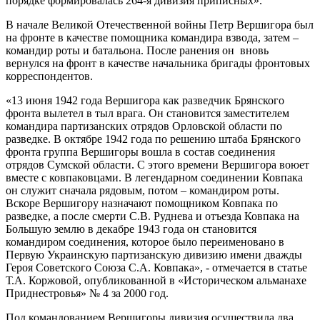
порядке формировалась 264-я дивизия приписных».
В начале Великой Отечественной войны Петр Вершигора был
на фронте в качестве помощника командира взвода, затем –
командир роты и батальона. После ранения он вновь
вернулся на фронт в качестве начальника бригады фронтовых
корреспондентов.
«13 июня 1942 года Вершигора как разведчик Брянского
фронта вылетел в тыл врага. Он становится заместителем
командира партизанских отрядов Орловской области по
разведке. В октябре 1942 года по решению штаба Брянского
фронта группа Вершигоры вошла в состав соединения
отрядов Сумской области. С этого времени Вершигора воюет
вместе с ковпаковцами. В легендарном соединении Ковпака
он служит сначала рядовым, потом – командиром роты.
Вскоре Вершигору назначают помощником Ковпака по
разведке, а после смерти С.В. Руднева и отъезда Ковпака на
Большую землю в декабре 1943 года он становится
командиром соединения, которое было переименовано в
Первую Украинскую партизанскую дивизию имени дважды
Героя Советского Союза С.А. Ковпака», - отмечается в статье
Т.А. Коржовой, опубликованной в «Историческом альманахе
Приднестровья» № 4 за 2000 год.
Под командованием Вершигоры дивизия осуществила два