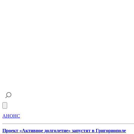
Open main menu
АНОНС
Проект «Активное долголетие» запустят в Григориополе