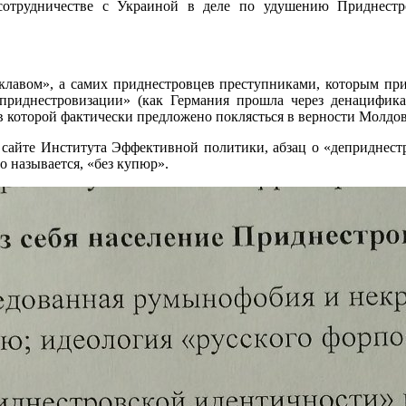
сотрудничестве с Украиной в деле по удушению Приднестр
лавом», а самих приднестровцев преступниками, которым прис
риднестровизации» (как Германия прошла через денацификац
в которой фактически предложено поклясться в верности Молдов
 сайте Института Эффективной политики, абзац о «деприднест
о называется, «без купюр».