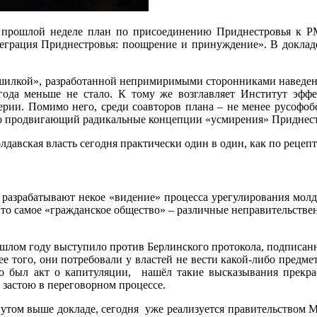
рошлой неделе план по присоединению Приднестровья к РМ. 
еграция Приднестровья: поощрение и принуждение». В доклад
трашилкой», разработанной непримиримыми сторонниками наведе
года меньше не стало. К тому же возглавляет Институт эф
ерии. Помимо него, среди соавторов плана – не менее русофоб
но продвигающий радикальные концепции «усмирения» Приднест
олдавская власть сегодня практически один в один, как по реце
разрабатывают некое «видение» процесса урегулирования молдо
ют то самое «гражданское общество» – различные неправительств
шлом году выступило против Берлинского протокола, подписанно
е того, они потребовали у властей не вести какой-либо предм
о был акт о капитуляции, нашёл такие высказывания прекра
к застою в переговорном процессе.
янутом выше докладе, сегодня уже реализуется правительством 