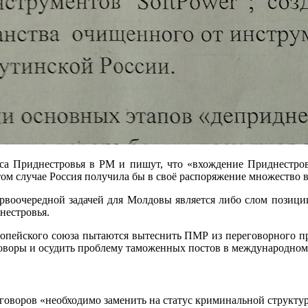
атуса Приднестровья в РМ и пишут, что «вхождение Приднестр
том случае Россия получила бы в своё распоряжение множество
ервоочередной задачей для Молдовы является либо слом позиц
нестровья.
опейского союза пытаются вытеснить ПМР из переговорного пр
оворы и осудить проблему таможенных постов в международном
говоров «необходимо заменить на статус криминальной структур