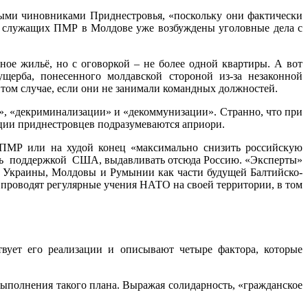
ными чиновниками Приднестровья, «поскольку они фактически
ых служащих ПМР в Молдове уже возбуждены уголовные дела с
ое жильё, но с оговоркой – не более одной квартиры. А вот
щерба, понесенного молдавской стороной из-за незаконной
 том случае, если они не занимали командных должностей.
», «декриминализации» и «декоммунизации». Странно, что при
рации приднестровцев подразумеваются априори.
и ПМР или на худой конец «максимально снизить российскую
шись поддержкой США, выдавливать отсюда Россию. «Эксперты»
и, Украины, Молдовы и Румынии как части будущей Балтийско-
 проводят регулярные учения НАТО на своей территории, в том
вует его реализации и описывают четыре фактора, которые
выполнения такого плана. Выражая солидарность, «гражданское