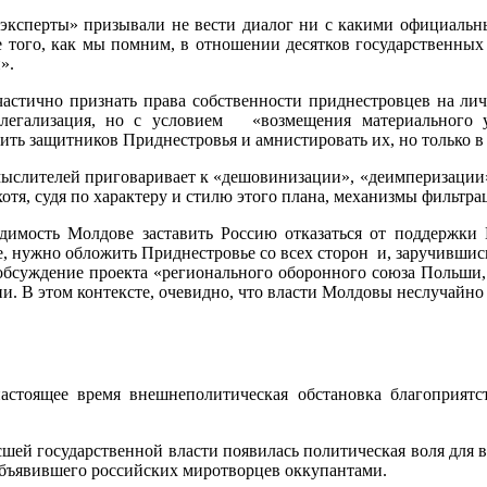
«эксперты» призывали не вести диалог ни с какими официаль
ме того, как мы помним, в отношении десятков государственн
».
астично признать права собственности приднестровцев на личн
 легализация, но с условием «возмещения материального у
ить защитников Приднестровья и амнистировать их, но только в
мыслителей приговаривает к «дешовинизации», «деимперизации
хотя, судя по характеру и стилю этого плана, механизмы фильт
одимость Молдове заставить Россию отказаться от поддержк
гике, нужно обложить Приднестровье со всех сторон и, заручив
ть обсуждение проекта «регионального оборонного союза Польш
ии. В этом контексте, очевидно, что власти Молдовы неслучайно
стоящее время внешнеполитическая обстановка благоприятст
сшей государственной власти появилась политическая воля для 
бъявившего российских миротворцев оккупантами.