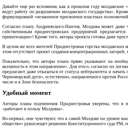
Давайте еще раз вспомним, как в прошлом году молдавские 
ведут работу по разрушению молдавского государства». Кро
формулировкой «незаконное присвоение властных полномочий
Согласно плану Андриевского-Нантоя, Молдова может даже ч
собственникам приднестровских предприятий предлагается
приватизации»! Кроме того, авторы проекта готовы даже прост
В целом же всех жителей Приднестровья горстка молдавских 
этом отсутствует проект создания концентрационных лагерей, 
Показательно, что авторы плана прямо указывают на необх
активность в этом направлении». Для этого, согласно их ло
предлагают даже отказаться от статуса нейтралитета и нача
Черноморской дуги», естественно, направленного против Росс
числе и в Зоне безопасности.
Удобный момент
Авторы плана подчинения Приднестровья уверены, что в на
«работают в пользу Молдовы».
Во-первых, они чувствуют, что в самой Молдове на уровне вы
общество» рукоплещет решению Конституционного суда РМ, о