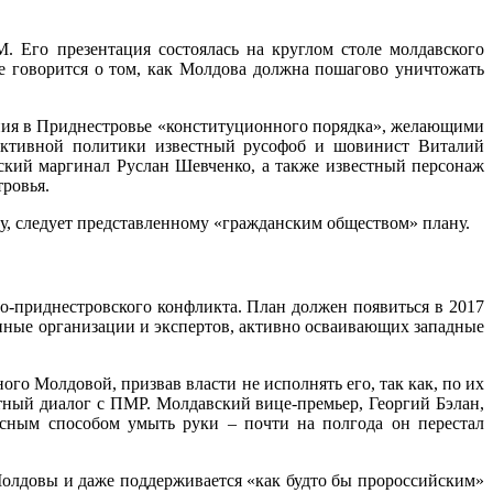
Его презентация состоялась на круглом столе молдавского
е говорится о том, как Молдова должна пошагово уничтожать
ния в Приднестровье «конституционного порядка», желающими
фективной политики известный русофоб и шовинист Виталий
ский маргинал Руслан Шевченко, а также известный персонаж
ровья.
пту, следует представленному «гражданским обществом» плану.
-приднестровского конфликта. План должен появиться в 2017
енные организации и экспертов, активно осваивающих западные
го Молдовой, призвав власти не исполнять его, так как, по их
етный диалог с ПМР. Молдавский вице-премьер, Георгий Бэлан,
сным способом умыть руки – почти на полгода он перестал
Молдовы и даже поддерживается «как будто бы пророссийским»