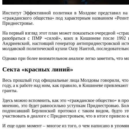
Институт Эффективной политики в Молдове представил на п
«гражданского общества» под характерным названием «Реинт
Приднестровье.
На первый взгляд этот план может показаться очередной «с
разобраться с ПМР «силой», коих в Кишиневе после 1992 
Андриевский, настоящий генератор антиприднестровской ист
молдавской политической кухни Оазу Нантой, последователь
Однако при более внимательном анализе легко заметить, что м
Секта «красных линий»
Весь прошлый год официальные лица Молдовы говорили, что 
году, а к работе над ним, как правило, в Кишиневе привлека
гранты.
Здесь можно вспомнить, как это «гражданское общество» в про
мнению, это будет равносильно уступкам Приднестровью. Боле
подписавший Берлинский протокол с таким видом, будто эт
участвовать в диалоге с Приднестровьем, что в итоге привело 
И еще один момент – многое из того, о чем написано в упом