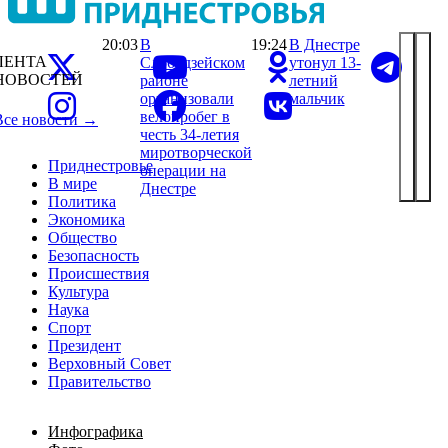
20:03
В
19:24
В Днестре
ЛЕНТА
Слободзейском
утонул 13-
НОВОСТЕЙ
районе
летний
организовали
мальчик
велопробег в
Все новости →
честь 34-летия
миротворческой
Приднестровье
операции на
В мире
Днестре
Политика
Экономика
Общество
Безопасность
Происшествия
Культура
Наука
Спорт
Президент
Верховный Совет
Правительство
Инфографика