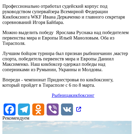
Профессионально отработал судейский корпус под
руководством супервайзера Всемирной Федерации
Кикбоксинга WKF Ивана Деркаченко и главного секретаря
соревнований Игоря Байбара.
Можно выделить победу Ярослава Руснака над победителем
первенства мира и Европы Ильей Маноловым. Оба из
Тирасполя.
Лучшим бойцом турнира был признан рыбнинчанин ,мастер
спорта, победитель первенств мира и Европы Даниил
Максименко. Наш кикбоксер одержал победы над
соперниками из Румынии, Украины и Молдовы.
Впереди - чемпионат Приднестровья по кикбоксингу,
который пройдет в Тирасполе с 6 по 8 марта.
Рыбница
кикбоксинг
Facebook
Telegram
Odnoklassniki
Viber
VK
Рекомендуем