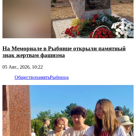
На Мемориале в Рыбнице открыли памятный
знак жертвам фашизма
05 Авг., 2026, 10:22
Общество
память
Рыбница