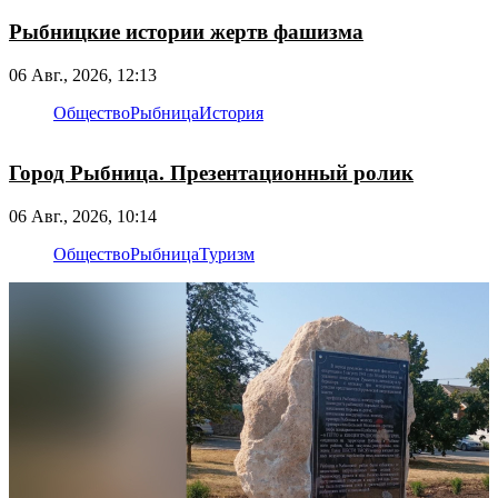
Рыбницкие истории жертв фашизма
06 Авг., 2026, 12:13
Общество
Рыбница
История
Город Рыбница. Презентационный ролик
06 Авг., 2026, 10:14
Общество
Рыбница
Туризм