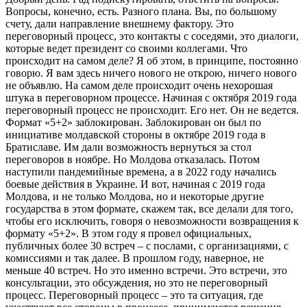
Вопросы, конечно, есть. Разного плана. Вы, по большому
счету, дали направление внешнему фактору. Это
переговорный процесс, это контакты с соседями, это диалоги,
которые ведет президент со своими коллегами. Что
происходит на самом деле? Я об этом, в принципе, постоянно
говорю. Я вам здесь ничего нового не открою, ничего нового
не объявлю. На самом деле происходит очень нехорошая
штука в переговорном процессе. Начиная с октября 2019 года
переговорный процесс не происходит. Его нет. Он не ведется.
Формат «5+2» заблокирован. Заблокирован он был по
инициативе молдавской стороны в октябре 2019 года в
Братиславе. Им дали возможность вернуться за стол
переговоров в ноябре. Но Молдова отказалась. Потом
наступили пандемийные времена, а в 2022 году начались
боевые действия в Украине. И вот, начиная с 2019 года
Молдова, и не только Молдова, но и некоторые другие
государства в этом формате, скажем так, все делали для того,
чтобы его исключить, говоря о невозможности возвращения к
формату «5+2». В этом году я провел официальных,
публичных более 30 встреч – с послами, с организациями, с
комиссиями и так далее. В прошлом году, наверное, не
меньше 40 встреч. Но это именно встречи. Это встречи, это
консультации, это обсуждения, но это не переговорный
процесс. Переговорный процесс – это та ситуация, где