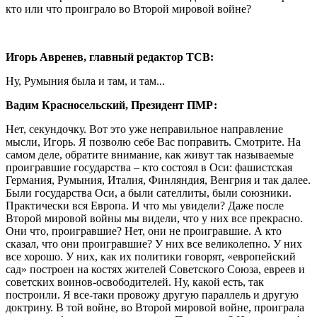
кто или что проиграло во Второй мировой войне?
Игорь Авренев, главный редактор ТСВ:
Ну, Румыния была и там, и там...
Вадим Красносельский, Президент ПМР:
Нет, секундочку. Вот это уже неправильное направление
мысли, Игорь. Я позволю себе Вас поправить. Смотрите. На
самом деле, обратите внимание, как живут так называемые
проигравшие государства – кто состоял в Оси: фашистская
Германия, Румыния, Италия, Финляндия, Венгрия и так далее.
Были государства Оси, а были сателлиты, были союзники.
Практически вся Европа. И что мы увидели? Даже после
Второй мировой войны мы видели, что у них все прекрасно.
Они что, проигравшие? Нет, они не проигравшие. А кто
сказал, что они проигравшие? У них все великолепно. У них
все хорошо. У них, как их политики говорят, «европейский
сад» построен на костях жителей Советского Союза, евреев и
советских воинов-освободителей. Ну, какой есть, так
построили. Я все-таки провожу другую параллель и другую
доктрину. В той войне, во Второй мировой войне, проиграла