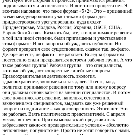
участвуют все стороны в процессе, принимаются решения,
подписываются и исполняются. И вот этого процесса нет. Я
все-таки напомню, что такое формат «5+2». Это – признанный
всеми международными участниками формат для
приднестровского урегулирования, куда входят
Приднестровье, Молдова, Россия, Украина, ОБСЕ, США,
Европейский союз. Казалось бы, все, кто принимают решения
в той или иной степени, были приглашены и участвовали в
этом формате. И все вопросы обсуждались публично. Но
формат прекратил свое существование, скажем так, де-факто.
Де-юре он есть, де-факто – не работает. Вслед за форматом
постепенно стали прекращаться встречи рабочих групп. А что
такое рабочая группа? Рабочая группа – это специалисты,
которые обсуждают конкретные линейные вопросы.
Правоохранительная деятельность, экология,
здравоохранение, экономика и так далее. То есть, когда
политики принимают решения по тому или иному вопросу,
они должны основываться на мнении специалистов. И потом
свое политическое решение, наполняя, естественно,
заключениями специалистов, выдавать как уже решенный
вопрос на подписание – как договоренность. Этого нет. Это
не работает. Взять политических представителей. С апреля
месяца встреч нет. Притом молдавский представитель
забрасывает какие-то предварительные условия – абсолютно
непонятные, популистские. Просто не хотят говорить с нами.