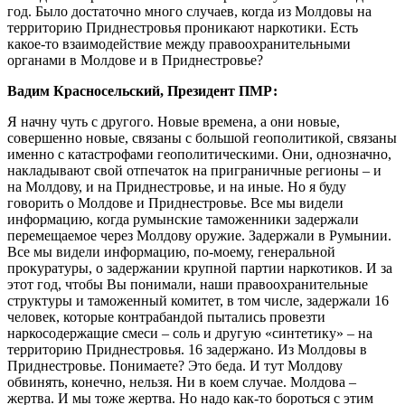
год. Было достаточно много случаев, когда из Молдовы на
территорию Приднестровья проникают наркотики. Есть
какое-то взаимодействие между правоохранительными
органами в Молдове и в Приднестровье?
Вадим Красносельский, Президент ПМР:
Я начну чуть с другого. Новые времена, а они новые,
совершенно новые, связаны с большой геополитикой, связаны
именно с катастрофами геополитическими. Они, однозначно,
накладывают свой отпечаток на приграничные регионы – и
на Молдову, и на Приднестровье, и на иные. Но я буду
говорить о Молдове и Приднестровье. Все мы видели
информацию, когда румынские таможенники задержали
перемещаемое через Молдову оружие. Задержали в Румынии.
Все мы видели информацию, по-моему, генеральной
прокуратуры, о задержании крупной партии наркотиков. И за
этот год, чтобы Вы понимали, наши правоохранительные
структуры и таможенный комитет, в том числе, задержали 16
человек, которые контрабандой пытались провезти
наркосодержащие смеси – соль и другую «синтетику» – на
территорию Приднестровья. 16 задержано. Из Молдовы в
Приднестровье. Понимаете? Это беда. И тут Молдову
обвинять, конечно, нельзя. Ни в коем случае. Молдова –
жертва. И мы тоже жертва. Но надо как-то бороться с этим