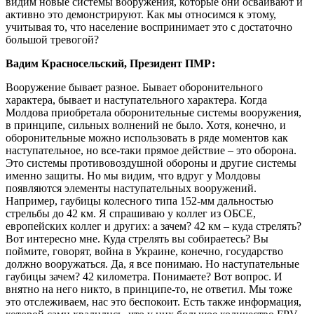
видим новые системы вооружения, которые они осваивают и
активно это демонстрируют. Как мы относимся к этому,
учитывая то, что население воспринимает это с достаточно
большой тревогой?
Вадим Красносельский, Президент ПМР:
Вооружение бывает разное. Бывает оборонительного
характера, бывает и наступательного характера. Когда
Молдова приобретала оборонительные системы вооружения,
в принципе, сильных волнений не было. Хотя, конечно, и
оборонительные можно использовать в ряде моментов как
наступательное, но все-таки прямое действие – это оборона.
Это системы противовоздушной обороны и другие системы
именно защиты. Но мы видим, что вдруг у Молдовы
появляются элементы наступательных вооружений.
Например, гаубицы колесного типа 152-мм дальностью
стрельбы до 42 км. Я спрашиваю у коллег из ОБСЕ,
европейских коллег и других: а зачем? 42 км – куда стрелять?
Вот интересно мне. Куда стрелять вы собираетесь? Вы
поймите, говорят, война в Украине, конечно, государство
должно вооружаться. Да, я все понимаю. Но наступательные
гаубицы зачем? 42 километра. Понимаете? Вот вопрос. И
внятно на него никто, в принципе-то, не ответил. Мы тоже
это отслеживаем, нас это беспокоит. Есть также информация,