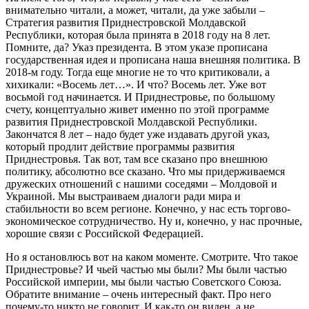
внимательно читали, а может, читали, да уже забыли –
Стратегия развития Приднестровской Молдавской
Республики, которая была принята в 2018 году на 8 лет.
Помните, да? Указ президента. В этом указе прописана
государственная идея и прописана наша внешняя политика. В
2018-м году. Тогда еще многие не то что критиковали, а
хихикали: «Восемь лет…». И что? Восемь лет. Уже вот
восьмой год начинается. И Приднестровье, по большому
счету, концептуально живет именно по этой программе
развития Приднестровской Молдавской Республики.
Закончатся 8 лет – надо будет уже издавать другой указ,
который продлит действие программы развития
Приднестровья. Так вот, там все сказано про внешнюю
политику, абсолютно все сказано. Что мы придерживаемся
дружеских отношений с нашими соседями – Молдовой и
Украиной. Мы выстраиваем диалоги ради мира и
стабильности во всем регионе. Конечно, у нас есть торгово-
экономическое сотрудничество. Ну и, конечно, у нас прочные,
хорошие связи с Российской Федерацией.
Но я остановлюсь вот на каком моменте. Смотрите. Что такое
Приднестровье? И чьей частью мы были? Мы были частью
Российской империи, мы были частью Советского Союза.
Обратите внимание – очень интересный факт. Про него
почему-то никто не говорит. И как-то он виден, а не