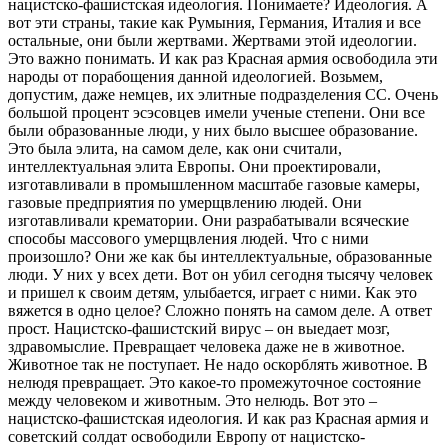
нацистско-фашистская идеология. Понимаете? Идеология. А
вот эти страны, такие как Румыния, Германия, Италия и все
остальные, они были жертвами. Жертвами этой идеологии.
Это важно понимать. И как раз Красная армия освободила эти
народы от порабощения данной идеологией. Возьмем,
допустим, даже немцев, их элитные подразделения СС. Очень
большой процент эсэсовцев имели ученые степени. Они все
были образованные люди, у них было высшее образование.
Это была элита, на самом деле, как они считали,
интеллектуальная элита Европы. Они проектировали,
изготавливали в промышленном масштабе газовые камеры,
газовые предприятия по умерщвлению людей. Они
изготавливали крематории. Они разрабатывали всяческие
способы массового умерщвления людей. Что с ними
произошло? Они же как бы интеллектуальные, образованные
люди. У них у всех дети. Вот он убил сегодня тысячу человек
и пришел к своим детям, улыбается, играет с ними. Как это
вяжется в одно целое? Сложно понять на самом деле. А ответ
прост. Нацистско-фашистский вирус – он выедает мозг,
здравомыслие. Превращает человека даже не в животное.
Животное так не поступает. Не надо оскорблять животное. В
нелюдя превращает. Это какое-то промежуточное состояние
между человеком и животным. Это нелюдь. Вот это –
нацистско-фашистская идеология. И как раз Красная армия и
советский солдат освободили Европу от нацистско-