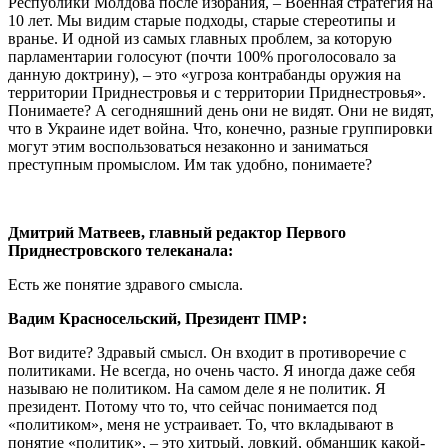
Республики Молдова после избрания, – Военная стратегия на
10 лет. Мы видим старые подходы, старые стереотипы и
вранье. И одной из самых главных проблем, за которую
парламентарии голосуют (почти 100% проголосовало за
данную доктрину), – это «угроза контрабанды оружия на
территории Приднестровья и с территории Приднестровья».
Понимаете? А сегодняшний день они не видят. Они не видят,
что в Украине идет война. Что, конечно, разные группировки
могут этим воспользоваться незаконно и заниматься
преступным промыслом. Им так удобно, понимаете?
Дмитрий Матвеев, главный редактор Первого
Приднестровского телеканала:
Есть же понятие здравого смысла.
Вадим Красносельский, Президент ПМР:
Вот видите? Здравый смысл. Он входит в противоречие с
политиками. Не всегда, но очень часто. Я иногда даже себя
называю не политиком. На самом деле я не политик. Я
президент. Потому что то, что сейчас понимается под
«политиком», меня не устраивает. То, что вкладывают в
понятие «политик», – это хитрый, ловкий, обманщик какой-