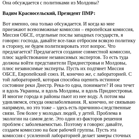
Она обсуждается с политиками из Молдовы?
Вадим Красносельский, Президент ПМР:
Вот именно, она только обсуждается. И когда ко мне
приезжают всевозможные комиссии – европейская комиссия,
Миссия ОБСЕ, отдельные послы западных государств, я
говорю: господа, давайте все-таки отбросим всякую политику
в сторону, не будем политизировать этот вопрос. Что
предлагается? Предлагается создание совместной комиссии,
плюс задействование независимых экспертов. То есть туда
должны войти представители Приднестровья и Молдовы,
плюс независимые эксперты. Пусть их подтянет Миссия
ОБСЕ, Европейский союз. И, конечно же, с лабораторией. С
той лабораторией, которая способна оценить истинное
состояние реки Днестр. Река-то одна, понимаете? И она течет
и вдоль Украины, и вдоль Молдовы, и вдоль Приднестровья.
И многие города и районы пьют из нее воду. А потом мы
удивляемся, откуда онкозаболевания. Я, конечно, не связываю
напрямую, но это тоже – здесь есть причинно-следственные
связи. Тем более у молодых людей, у детей. Проблема в
экологии на самом деле. Это один из факторов решения
проблем с заболеваемостью. Поэтому я говорю: давайте,
создаем комиссию на базе рабочей группы. Пусть эта
комиссия с усиленной лабораторией делает замеры сточных