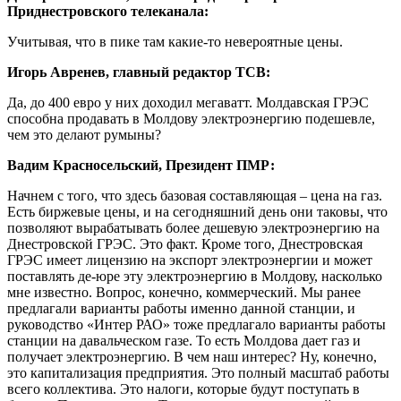
Приднестровского телеканала:
Учитывая, что в пике там какие-то невероятные цены.
Игорь Авренев, главный редактор ТСВ:
Да, до 400 евро у них доходил мегаватт. Молдавская ГРЭС
способна продавать в Молдову электроэнергию подешевле,
чем это делают румыны?
Вадим Красносельский, Президент ПМР:
Начнем с того, что здесь базовая составляющая – цена на газ.
Есть биржевые цены, и на сегодняшний день они таковы, что
позволяют вырабатывать более дешевую электроэнергию на
Днестровской ГРЭС. Это факт. Кроме того, Днестровская
ГРЭС имеет лицензию на экспорт электроэнергии и может
поставлять де-юре эту электроэнергию в Молдову, насколько
мне известно. Вопрос, конечно, коммерческий. Мы ранее
предлагали варианты работы именно данной станции, и
руководство «Интер РАО» тоже предлагало варианты работы
станции на давальческом газе. То есть Молдова дает газ и
получает электроэнергию. В чем наш интерес? Ну, конечно,
это капитализация предприятия. Это полный масштаб работы
всего коллектива. Это налоги, которые будут поступать в