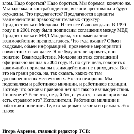
злом. Надо бороться? Надо бороться. Мы боремся, конечно же.
Мы задержали контрабандистов, все они арестованы и будут
осуждены. Что предлагается? Предлагаются варианты
взаимодействия правоохранительных структур
Приднестровья и Молдовы. И это все было когда-то. В 1999
году и в 2001 году были подписаны соглашения между МВД
Приднестровья и МВД Молдовы, которыми данное
взаимодействие предполагалось. Что туда входит? Обмен
сводками, обмен информацией, проведение мероприятий
совместных и так далее. Я не буду детализировать, оно
понятно. Взаимодействие. Молдова из этих соглашений
официально вышла в 2004 году. И, по сути дела, говорить о
каком-либо нормальном взаимодействии не приходится. Все
это на грани риска, на, так сказать, каких-то там
договоренностях местечковых. Но это нехорошо. Мы
подставляем и работников милиции, и работников полиции.
Потому что основы правовой нет для такого взаимодействия.
Понимаете? Если что, не дай бог, случится, а такие примеры
есть, страдают кто? Исполнители. Работники милиции и
работники полиции. Те, кто защищает законы и граждан. Это
плохо.
Игорь Авренев, главный редактор ТСВ: