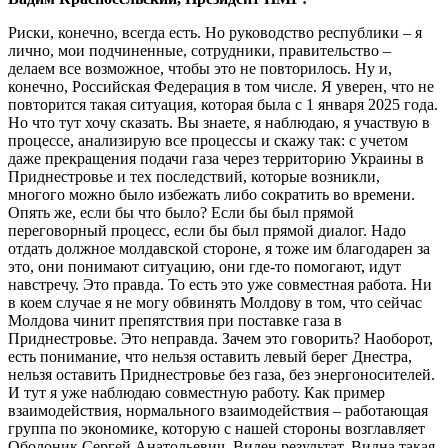
Риски, конечно, всегда есть. Но руководство республики – я
лично, мои подчиненные, сотрудники, правительство –
делаем все возможное, чтобы это не повторилось. Ну и,
конечно, Российская Федерация в том числе. Я уверен, что не
повторится такая ситуация, которая была с 1 января 2025 года.
Но что тут хочу сказать. Вы знаете, я наблюдаю, я участвую в
процессе, анализирую все процессы и скажу так: с учетом
даже прекращения подачи газа через территорию Украины в
Приднестровье и тех последствий, которые возникли,
многого можно было избежать либо сократить во времени.
Опять же, если бы что было? Если бы был прямой
переговорный процесс, если бы был прямой диалог. Надо
отдать должное молдавской стороне, я тоже им благодарен за
это, они понимают ситуацию, они где-то помогают, идут
навстречу. Это правда. То есть это уже совместная работа. Ни
в коем случае я не могу обвинять Молдову в том, что сейчас
Молдова чинит препятствия при поставке газа в
Приднестровье. Это неправда. Зачем это говорить? Наоборот,
есть понимание, что нельзя оставить левый берег Днестра,
нельзя оставить Приднестровье без газа, без энергоносителей.
И тут я уже наблюдаю совместную работу. Как пример
взаимодействия, нормального взаимодействия – работающая
группа по экономике, которую с нашей стороны возглавляет
Оболоник Сергей Анатольевич. Виден результат. Видна такая