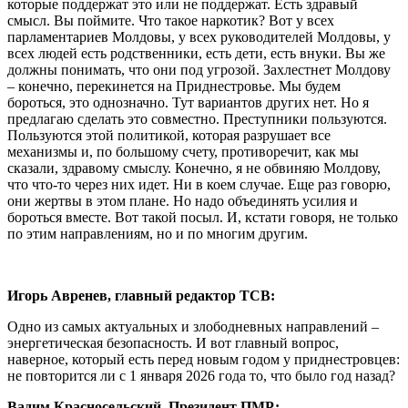
которые поддержат это или не поддержат. Есть здравый
смысл. Вы поймите. Что такое наркотик? Вот у всех
парламентариев Молдовы, у всех руководителей Молдовы, у
всех людей есть родственники, есть дети, есть внуки. Вы же
должны понимать, что они под угрозой. Захлестнет Молдову
– конечно, перекинется на Приднестровье. Мы будем
бороться, это однозначно. Тут вариантов других нет. Но я
предлагаю сделать это совместно. Преступники пользуются.
Пользуются этой политикой, которая разрушает все
механизмы и, по большому счету, противоречит, как мы
сказали, здравому смыслу. Конечно, я не обвиняю Молдову,
что что-то через них идет. Ни в коем случае. Еще раз говорю,
они жертвы в этом плане. Но надо объединять усилия и
бороться вместе. Вот такой посыл. И, кстати говоря, не только
по этим направлениям, но и по многим другим.
Игорь Авренев, главный редактор ТСВ:
Одно из самых актуальных и злободневных направлений –
энергетическая безопасность. И вот главный вопрос,
наверное, который есть перед новым годом у приднестровцев:
не повторится ли с 1 января 2026 года то, что было год назад?
Вадим Красносельский, Президент ПМР: