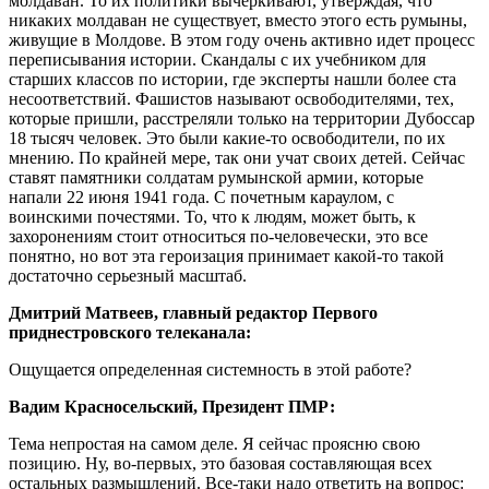
молдаван. То их политики вычеркивают, утверждая, что
никаких молдаван не существует, вместо этого есть румыны,
живущие в Молдове. В этом году очень активно идет процесс
переписывания истории. Скандалы с их учебником для
старших классов по истории, где эксперты нашли более ста
несоответствий. Фашистов называют освободителями, тех,
которые пришли, расстреляли только на территории Дубоссар
18 тысяч человек. Это были какие-то освободители, по их
мнению. По крайней мере, так они учат своих детей. Сейчас
ставят памятники солдатам румынской армии, которые
напали 22 июня 1941 года. С почетным караулом, с
воинскими почестями. То, что к людям, может быть, к
захоронениям стоит относиться по-человечески, это все
понятно, но вот эта героизация принимает какой-то такой
достаточно серьезный масштаб.
Дмитрий Матвеев, главный редактор Первого
приднестровского телеканала:
Ощущается определенная системность в этой работе?
Вадим Красносельский, Президент ПМР:
Тема непростая на самом деле. Я сейчас проясню свою
позицию. Ну, во-первых, это базовая составляющая всех
остальных размышлений. Все-таки надо ответить на вопрос: