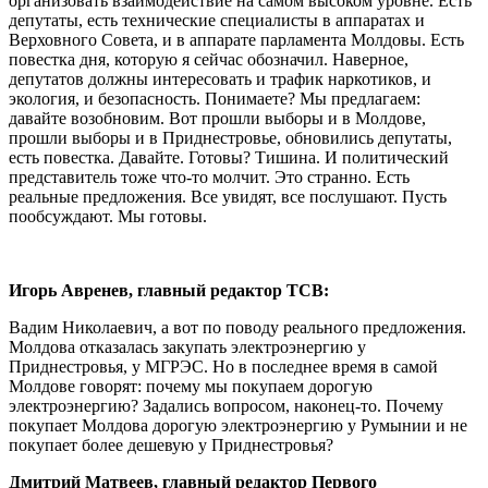
организовать взаимодействие на самом высоком уровне. Есть
депутаты, есть технические специалисты в аппаратах и
Верховного Совета, и в аппарате парламента Молдовы. Есть
повестка дня, которую я сейчас обозначил. Наверное,
депутатов должны интересовать и трафик наркотиков, и
экология, и безопасность. Понимаете? Мы предлагаем:
давайте возобновим. Вот прошли выборы и в Молдове,
прошли выборы и в Приднестровье, обновились депутаты,
есть повестка. Давайте. Готовы? Тишина. И политический
представитель тоже что-то молчит. Это странно. Есть
реальные предложения. Все увидят, все послушают. Пусть
пообсуждают. Мы готовы.
Игорь Авренев, главный редактор ТСВ:
Вадим Николаевич, а вот по поводу реального предложения.
Молдова отказалась закупать электроэнергию у
Приднестровья, у МГРЭС. Но в последнее время в самой
Молдове говорят: почему мы покупаем дорогую
электроэнергию? Задались вопросом, наконец-то. Почему
покупает Молдова дорогую электроэнергию у Румынии и не
покупает более дешевую у Приднестровья?
Дмитрий Матвеев, главный редактор Первого