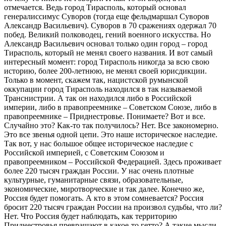
отмечается. Ведь город Тирасполь, который основал
генералиссимус Суворов (тогда еще фельдмаршал Суворов
Александр Васильевич). Суворов в 70 сражениях одержал 70
побед. Великий полководец, гений военного искусства. Но
Александр Васильевич основал только один город – город
Тирасполь, который не менял своего названия. И вот самый
интересный момент: город Тирасполь никогда за всю свою
историю, более 200-летнюю, не менял своей юрисдикции.
Только в момент, скажем так, нацистской румынской
оккупации город Тирасполь находился в так называемой
Транснистрии. А так он находился либо в Российской
империи, либо в правопреемнике – Советском Союзе, либо в
правопреемнике – Приднестровье. Понимаете? Вот и все.
Случайно это? Как-то так получилось? Нет. Все закономерно.
Это все звенья одной цепи. Это наше историческое наследие.
Так вот, у нас большое общее историческое наследие с
Российской империей, с Советским Союзом и
правопреемником – Российской Федерацией. Здесь проживает
более 220 тысяч граждан России. У нас очень плотные
культурные, гуманитарные связи, образовательные,
экономические, миротворческие и так далее. Конечно же,
Россия будет помогать. А кто в этом сомневается? Россия
бросит 220 тысяч граждан России на произвол судьбы, что ли?
Нет. Что Россия будет наблюдать, как территорию
Приднестровья превращают в какое-то гетто? А такие мысли