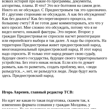
всяких историй про какие-то программы, документы,
алгоритмы, планы. И что? Это все болтовня на самом деле.
Никто их не обсуждал. С Приднестровьем так это однозначно.
И с другими сторонами не обсуждали. А как без обсуждения?
Как без диалога? Как без переговорного процесса, по
большому счету? Я не готов даже комментировать, кто что у
кого просит. Мне сложно это обсуждать, потому что я не
видел ничего, никакой фактуры. Это первое. Второе: у
граждан Приднестровья не спросили насчет реинтеграции
или европейского выбора и так далее. А надо бы спросить. На
территории Приднестровья живет приднестровский народ,
многонациональный приднестровский народ. И этот народ
надо спросить. И только этот народ решает свою судьбу,
будущее своего государства, будущее своего территориального
устройства. Без этого никак нельзя. Если кто-то думает
размыть, как-то разметать, создать проблему, мол, «люди
разъедутся...», нет, не разъедутся люди. Люди будут жить
здесь. Приднестровский народ.
Игорь Авренев, главный редактор ТСВ:
Но идет же какая-то такая подготовка, скажем так, к
изменению формата сознания у граждан Молдовы, у