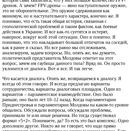
которой сами хвалились, что у них большое количество FPV-
дронов. А зачем? FPV-дроны — явно наступательное оружие,
это не оборонительное. Это оружие сдерживания как
минимум, но и наступательного характера, конечно же. Я
понимаю, что есть такая общая истерия, связанная с
геополитической проблемой и таким фактом, как боевые
действия в Украине. И все как-то суетятся и истерят,
наверное, вокруг всей этой ситуации. Оно и понятно. Я
понимаю, что это накладывает большой отпечаток на соседей,
как я ранее и сказал. Но все равно мы отслеживаем,
анализируем, задаем вопросы. Но, опять же, вы думаете,
политический представитель Молдовы ответит на этот
вопрос, зачем им гаубицы данного типа? Вряд ли. Он просто
уклонится от диалога. Вот и все. И так легче.
Что касается диалога. Опять же, возвращаемся к диалогу. Я
всегда об этом говорю. И всегда предлагаю варианты
сотрудничества, варианты диалоговых площадок. Один из
вариантов – парламентское взаимодействие. Оно было
раньше, оно было лет 10–12 назад. Когда парламентарии
Приднестровья и парламентарии Молдовы на каком-то уровне
общались. Обсуждали вопросы, обсуждали проблемы,
принимали те или иные решения. Но тогда существовал
формат «5+2». Понимаете, да? То есть это был комплекс. Одно
дополняло другое. Никто же не говорит, что надо прямо