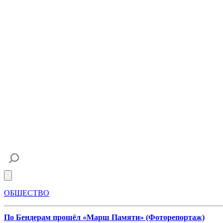
Open main menu
ОБЩЕСТВО
По Бендерам прошёл «Марш Памяти» (Фоторепортаж)