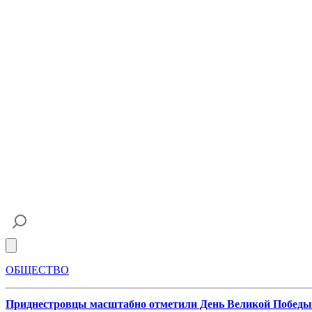
Open main menu
ОБЩЕСТВО
Приднестровцы масштабно отметили День Великой Победы