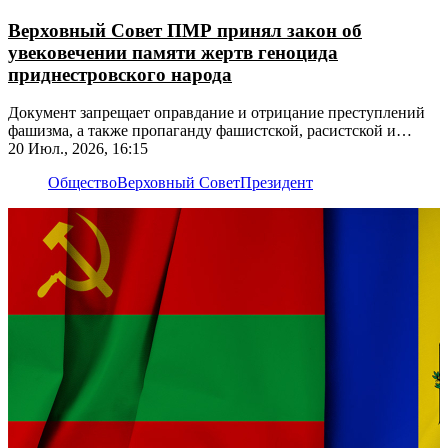
Верховный Совет ПМР принял закон об
увековечении памяти жертв геноцида
приднестровского народа
Документ запрещает оправдание и отрицание преступлений
фашизма, а также пропаганду фашистской, расистской и
националистической идеологии
20 Июл., 2026, 16:15
Общество
Верховный Совет
Президент