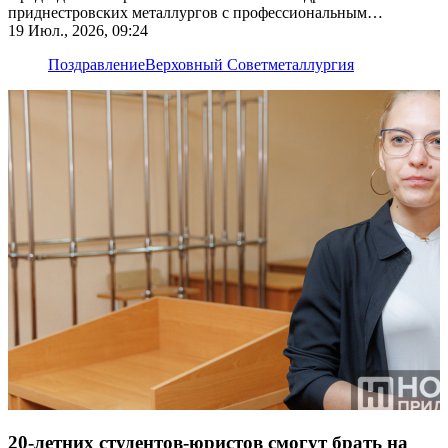
приднестровских металлургов с профессиональным
праздником
19 Июл., 2026, 09:24
Поздравление
Верховный Совет
металлургия
20-летних студентов-юристов смогут брать на