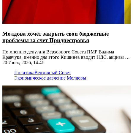
Молдова хочет закрыть свои бюджетные
проблемы за счет Приднестровья
По мнению депутата Верховного Совета ПМР Вадима
Кравчука, именно для этого Кишинев вводит НДС, акцизы и
«фонд конвергенции»
20 Июл., 2026, 14:41
Политика
Верховный Совет
Экономическое давление Молдовы