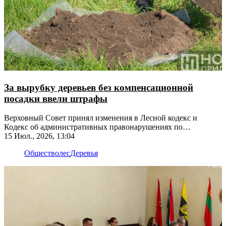
За вырубку деревьев без компенсационной
посадки ввели штрафы
Верховный Совет принял изменения в Лесной кодекс и
Кодекс об административных правонарушениях по
инициативе Прокурора ПМР
15 Июл., 2026, 13:04
Общество
лес
Деревья