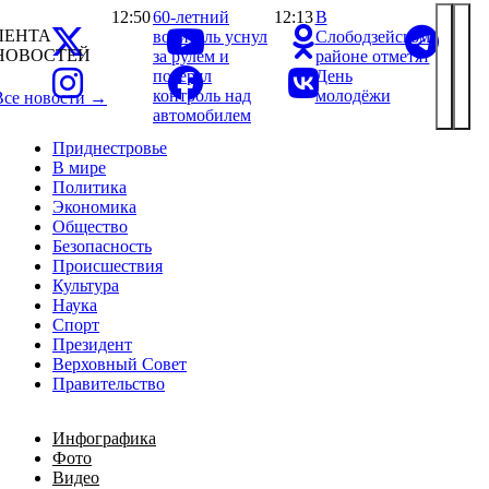
12:50
60-летний
12:13
В
ЛЕНТА
водитель уснул
Слободзейском
НОВОСТЕЙ
за рулём и
районе отметят
потерял
День
контроль над
молодёжи
Все новости →
автомобилем
Приднестровье
В мире
Политика
Экономика
Общество
Безопасность
Происшествия
Культура
Наука
Спорт
Президент
Верховный Совет
Правительство
Инфографика
Фото
Видео