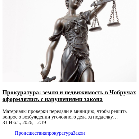
Прокуратура: земля и недвижимость в Чобручах
оформлялись с нарушениями закона
Материалы проверки передали в милицию, чтобы решить
вопрос о возбуждении уголовного дела за подделку
документов
31 Июл., 2026, 12:19
Происшествия
прокуратура
Закон