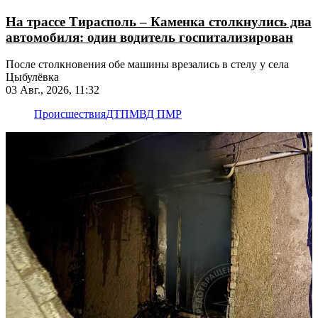
На трассе Тирасполь – Каменка столкнулись два
автомобиля: один водитель госпитализирован
После столкновения обе машины врезались в стелу у села
Цыбулёвка
03 Авг., 2026, 11:32
Происшествия
ДТП
МВД ПМР