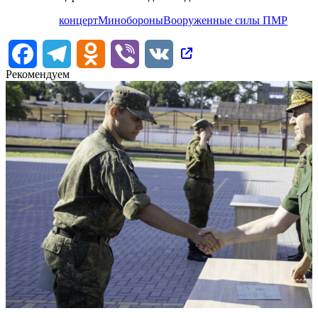
концерт
Минобороны
Вооруженные силы ПМР
Facebook
Telegram
Odnoklassniki
Viber
VK
Рекомендуем