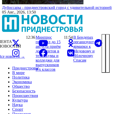
Дубоссары - приднестровский город с удивительной историей
05 Авг., 2026, 13:50
12:36
Минпрос
11:54
В Бендерах
ЛЕНТА
продлил до 15
организуют
НОВОСТЕЙ
августа приём
ярмарки к
документов в
Медовому и
техникумы и
Яблочному
Все новости →
колледжи для
Спасам
выпускников
Приднестровье
9-х классов
В мире
Политика
Экономика
Общество
Безопасность
Происшествия
Культура
Наука
Спорт
Президент